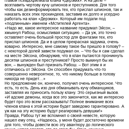
главой псевдофилиала клана «Дерзких». А на деле –
возглавить чертову кучу шпионов и преступников. Для того
чтобы как дезинформировать тех, кто прислал шпионов, так и
наказать всех этих прохиндеев, заставив их долго и усердно
работать на клан «Дерзких». Который им подали под
«подлинным» именем «Мстителей Аргента».
«Надо же, какое интересное название придумал Эйсон, –
хмыкнул Рабош, осмысливая ситуацию. – Да уж, это точно
оставляет очень большой простор для фантазии тех, кто
прислал шпионов. Да и в целом прекрасная задумка, очень
коварно. Интересно, мне самому такое бы пришло в голову? –
с некоторой долей зависти подумал он. – Что бы я сам сделал
на месте Эйсона, обнаружив, что в клан пытаются проникнуть
десятки шпионов и преступников? Просто выкинул бы их
вон, – вынужден был признать Рабош. – Вот этим я и
отличаюсь от Эйсона. Он способен придумать что-то
совершенно невероятное, то, что никому больше в голову
никогда не придет…»
Но предложение он, конечно, получил очень интересное. Что
есть, то есть. День изо дня обманывать кучу обманщиков,
заставляя их приносить пользу клану. Это серьезный вызов.
«И адские демоны, когда все это закончится, как же интересно
будет про это всем рассказывать! Полное внимание всех
членов клана к этой истории будет заведомо гарантировано. А
уж как на эту историю будут реагировать девушки!»
Правда, Рабош тут же вспомнил о своей невесте, которую
нашел ему отец. «Надеюсь, у меня будет достаточно времени
для того, чтобы довести всю эту авантюру до логического