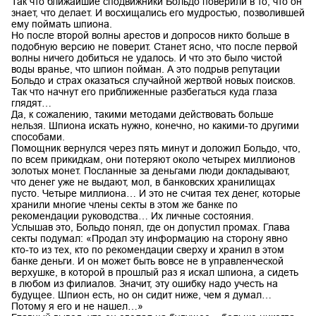
Так что ближайшие сподвижники Больдо поверили в то, что он
знает, что делает. И восхищались его мудростью, позволившей
ему поймать шпиона.
Но после второй волны арестов и допросов никто больше в
подобную версию не поверит. Станет ясно, что после первой
волны ничего добиться не удалось. И что это было чистой
воды вранье, что шпион пойман. А это подрыв репутации
Больдо и страх оказаться случайной жертвой новых поисков.
Так что начнут его приближенные разбегаться куда глаза
глядят…
Да, к сожалению, такими методами действовать больше
нельзя. Шпиона искать нужно, конечно, но какими-то другими
способами.
Помощник вернулся через пять минут и доложил Больдо, что,
по всем прикидкам, они потеряют около четырех миллионов
золотых монет. Посланные за деньгами люди докладывают,
что денег уже не выдают, мол, в банковских хранилищах
пусто. Четыре миллиона… И это не считая тех денег, которые
хранили многие члены секты в этом же банке по
рекомендации руководства… Их личные состояния.
Услышав это, Больдо понял, где он допустил промах. Глава
секты подумал: «Продал эту информацию на сторону явно
кто-то из тех, кто по рекомендации сверху и хранил в этом
банке деньги. И он может быть вовсе не в управленческой
верхушке, в которой в прошлый раз я искал шпиона, а сидеть
в любом из филиалов. Значит, эту ошибку надо учесть на
будущее. Шпион есть, но он сидит ниже, чем я думал…
Потому я его и не нашел…»