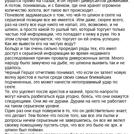
рушатся прямо на глазах, и он теряет диверсантов дюжинами.
А потом, понимаешь, и с банком, где они хранят огромное
количество золота, вот такое вот происходит…
Поневоле задумаешься о том, что чей-то шпион в секте на
серьезной позиции все же имеется. Или даже, скорее всего,
раз на секту все еще никто не напал, это, возможно, и не
шпион, а просто какой-то ушлый тип, который торгует только
частью той информации, что попадает к нему в руки. Но в
этом случае получается, что торгует он ей очень успешно.
Как же вывести его на чистую воду?
Больдо и так очень сильно проредил ряды тех, кто имел
доступ к серьезной информации во время недавнего
расследования причин провала диверсионных актов. Много
народу было замучено на дыбе, но шпиона выявить так и не
удалось.
Черный Герцог отчетливо понимал, что если он затеет новую
волну арестов и пыток среди своих самых ближайших
подчиненных, это может нанести непоправимый удар по
секте.
Те, кто уцелеет после арестов и казней, просто-напросто
могут начать разбегаться куда угодно, боясь, что они окажутся
следующими. Они же не дураки. Дураки на него не работают
на таком серьезном уровне.
Один раз они еще поверили в то, что он действительно знает,
что делает. Тем более что после того, как все эти пытки и
допросы ничем серьезным не завершились, он все же велел
своему помощнику пустить слух, что все это было не зря, и
шпион был пойман.