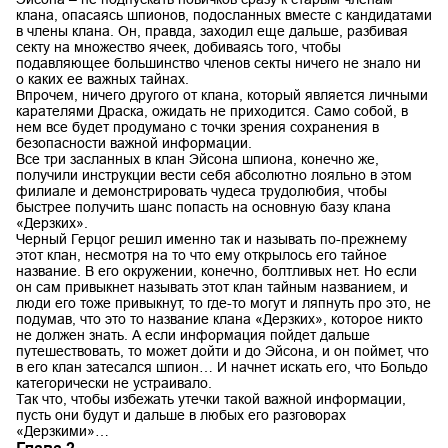
клана, опасаясь шпионов, подосланных вместе с кандидатами
в члены клана. Он, правда, заходил еще дальше, разбивая
секту на множество ячеек, добиваясь того, чтобы
подавляющее большинство членов секты ничего не знало ни
о каких ее важных тайнах.
Впрочем, ничего другого от клана, который является личными
карателями Драска, ожидать не приходится. Само собой, в
нем все будет продумано с точки зрения сохранения в
безопасности важной информации.
Все три засланных в клан Эйсона шпиона, конечно же,
получили инструкции вести себя абсолютно лояльно в этом
филиале и демонстрировать чудеса трудолюбия, чтобы
быстрее получить шанс попасть на основную базу клана
«Дерзких».
Черный Герцог решил именно так и называть по-прежнему
этот клан, несмотря на то что ему открылось его тайное
название. В его окружении, конечно, болтливых нет. Но если
он сам привыкнет называть этот клан тайным названием, и
люди его тоже привыкнут, то где-то могут и ляпнуть про это, не
подумав, что это то название клана «Дерзких», которое никто
не должен знать. А если информация пойдет дальше
путешествовать, то может дойти и до Эйсона, и он поймет, что
в его клан затесался шпион… И начнет искать его, что Больдо
категорически не устраивало.
Так что, чтобы избежать утечки такой важной информации,
пусть они будут и дальше в любых его разговорах
«Дерзкими»…