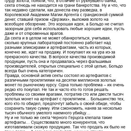
груду золота, поняли, что, в отличие от рухнувшего банка,
секта отнюдь не находится на грани банкротства. Ну и что, что
так недавно сделали, как донесла ему разведка, в
Королевской Академии Магии Аргента с грандиозной суммой
денег, ставшей призом «Дерзких», выложив золото на
всеобщее обозрение. Это хорошая идея, а Больдо не считал
зазорным для себя использовать любые хорошие идеи, пусть
даже и от откровенных врагов.
Да секта и в целом не может обанкротиться, учитывая,
сколько крупных лабораторий постоянно работает над
разными эликсирами и артефактами, часть из которых,
конечно же, идет на продажу. И покупают их на ура из-за
прекрасного качества. В вопросе качества производимой
продукции, пусть она и продавалась через фальшивых
производителей, открытых специально с этой целью, Больдо
всегда был очень категоричен.
Правда, основной актив секты состоял из артефактов с
различными проклятиями на десятки миллионов золотых
монет по рыночному курсу. Одна только проблема – их очень
редко кто покупал. Не так и часто кто-то готов решать
проблемы со своими врагами, потратив сто или двести тысяч
золотых монет на артефакт с проклятием… Большинство тех,
кого кто-то обидел, предпочтут забыть о своей обиде, чтобы
сохранить такую сумму. Или сэкономить, наняв за несколько
тысяч обычного умелого наемного убийцу…
Ну и не только же секта Черного Герцога клепала такие
артефакты… Существовало много конкурентов, что
изготавливали схожую продукцию. Так что продать их было не