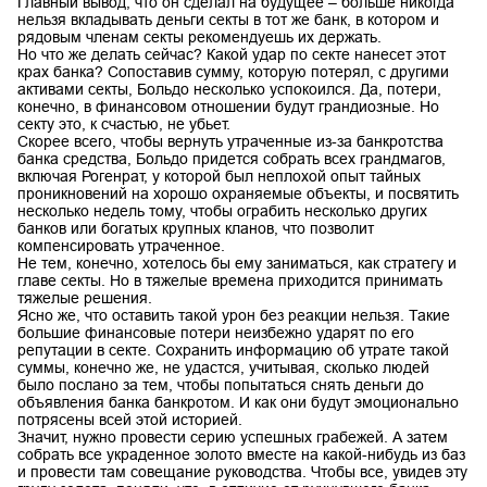
Главный вывод, что он сделал на будущее – больше никогда
нельзя вкладывать деньги секты в тот же банк, в котором и
рядовым членам секты рекомендуешь их держать.
Но что же делать сейчас? Какой удар по секте нанесет этот
крах банка? Сопоставив сумму, которую потерял, с другими
активами секты, Больдо несколько успокоился. Да, потери,
конечно, в финансовом отношении будут грандиозные. Но
секту это, к счастью, не убьет.
Скорее всего, чтобы вернуть утраченные из-за банкротства
банка средства, Больдо придется собрать всех грандмагов,
включая Рогенрат, у которой был неплохой опыт тайных
проникновений на хорошо охраняемые объекты, и посвятить
несколько недель тому, чтобы ограбить несколько других
банков или богатых крупных кланов, что позволит
компенсировать утраченное.
Не тем, конечно, хотелось бы ему заниматься, как стратегу и
главе секты. Но в тяжелые времена приходится принимать
тяжелые решения.
Ясно же, что оставить такой урон без реакции нельзя. Такие
большие финансовые потери неизбежно ударят по его
репутации в секте. Сохранить информацию об утрате такой
суммы, конечно же, не удастся, учитывая, сколько людей
было послано за тем, чтобы попытаться снять деньги до
объявления банка банкротом. И как они будут эмоционально
потрясены всей этой историей.
Значит, нужно провести серию успешных грабежей. А затем
собрать все украденное золото вместе на какой-нибудь из баз
и провести там совещание руководства. Чтобы все, увидев эту