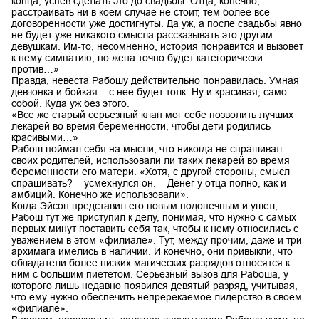
конца, успев сделать это до свадьбы. Отца, конечно,
расстраивать ни в коем случае не стоит, тем более все
договоренности уже достигнуты. Да уж, а после свадьбы явно
не будет уже никакого смысла рассказывать это другим
девушкам. Им-то, несомненно, история понравится и вызовет
к нему симпатию, но жена точно будет категорически
против…»
Правда, невеста Рабошу действительно понравилась. Умная
девчонка и бойкая – с нее будет толк. Ну и красивая, само
собой. Куда уж без этого.
«Все же старый серьезный клан мог себе позволить лучших
лекарей во время беременности, чтобы дети родились
красивыми…»
Рабош поймал себя на мысли, что никогда не спрашивал
своих родителей, использовали ли таких лекарей во время
беременности его матери. «Хотя, с другой стороны, смысл
спрашивать? – усмехнулся он. – Денег у отца полно, как и
амбиций. Конечно же использовали».
Когда Эйсон представил его новым подопечным и ушел,
Рабош тут же приступил к делу, понимая, что нужно с самых
первых минут поставить себя так, чтобы к нему относились с
уважением в этом «филиале». Тут, между прочим, даже и три
архимага имелись в наличии. И конечно, они привыкли, что
обладатели более низких магических разрядов относятся к
ним с большим пиететом. Серьезный вызов для Рабоша, у
которого лишь недавно появился девятый разряд, учитывая,
что ему нужно обеспечить непререкаемое лидерство в своем
«филиале».