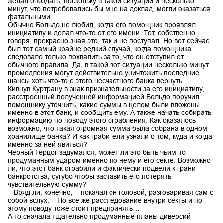
желал опоздать, поскольку в такой ситуации и несколько
минут, что потребовались бы мне на доклад, могли оказаться
фатальными.
Обычно Больдо не любил, когда его помощник проявлял
инициативу и делал что-то от его имени. Тот, собственно
говоря, прекрасно зная это, так и не поступал. Но вот сейчас
был тот самый крайне редкий случай, когда помощника
следовало только похвалить за то, что он отступил от
обычного правила. Да, в такой вот ситуации несколько минут
промедления могут действительно уничтожить последние
шансы хоть что-то с этого несчастного банка вернуть…
Кивнув Куртрану в знак признательности за его инициативу,
расстроенный полученной информацией Больдо поручил
помощнику уточнить, какие суммы в целом были вложены
именно в этот банк, и сообщить ему. А также начать собирать
информацию по поводу этого ограбления. Как оказалось
возможно, что такая огромная сумма была собрана в одном
хранилище банка? И как грабители узнали о том, куда и когда
именно за ней явиться?
Черный Герцог задумался, может ли это быть чьим-то
продуманным ударом именно по нему и его секте. Возможно
ли, что этот банк ограбили и фактически подвели к грани
банкротства, сугубо чтобы заставить его потерять
чувствительную сумму?
– Вряд ли, конечно, – покачал он головой, разговаривая сам с
собой вслух. – Но все же расследование внутри секты и по
этому поводу тоже стоит предпринять…
А то сначала тщательно продуманные планы диверсий