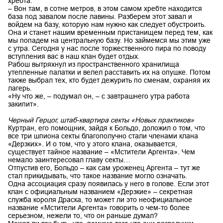
хребта.
– Вон там, в сотне метров, в этом самом хребте находится
база под завалом после лавины. Разберем этот завал и
войдем на базу, которую нам нужно как следует обустроить.
Она и станет нашим временным пристанищем перед тем, как
мы попадем на центральную базу. Но займемся мы этим уже
с утра. Сегодня у нас после торжественного пира по поводу
вступления вас в наш клан будет отдых.
Рабош вытряхнул из пространственного хранилища
утепленные палатки и велел расставить их на опушке. Потом
также выбрал тех, кто будет дежурить по сменам, охраняя их
лагерь.
«Ну что же, – подумал он, – с завтрашнего утра работа
закипит».
Черный Герцог, штаб-квартира секты «Новых практиков»
Куртран, его помощник, зайдя к Больдо, доложил о том, что
все три шпиона секты благополучно стали членами клана
«Дерзких». И о том, что у этого клана, оказывается,
существует тайное название – «Мстители Аргента». Чем
немало заинтересовал главу секты…
Отпустив его, Больдо – как сам уроженец Аргента – тут же
стал прикидывать, что такое название могло означать.
Одна ассоциация сразу появилась у него в голове. Если этот
клан с официальным названием «Дерзкие» – секретная
служба короля Драска, то может ли это неофициальное
название «Мстители Аргента» говорить о чем-то более
серьезном, нежели то, что он раньше думал?