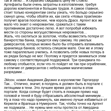
так и легко… А серьезно скидывать цену не стоило.
Артефакты были очень затратны в изготовлении, требуя
дорогих компонентов и больших трудов. А самое главное,
стоит только конкурентам секты узнать, что Больдо серьезно
скинул цены, чтобы обойти их, как секта «Новых практиков»
получит врагов поопаснее, чем король Драск. Аргент все же
мало что знает о некромантии, сражаться с таким
противником достаточно легко. А вот попробуй избежать
мести со стороны могущественных некромантов…
Жаль, что охотиться за золотом, чтобы возместить потери от
банкротства банка, придется ему самому. Но умелых
диверсантов, которых можно было бы отправить взламывать
хранилища банков, осталось слишком мало. Они же и этому
тоже параллельно учились. А позволить себе новых потерь в
их рядах Больдо не мог. Поэтому и придется заниматься этим
самому с соответствующей поддержкой. Три грандмага по-
любому отобьются, если что-то пойдет не так при ограблении,
в отличие от диверсантов с небольшими магическими
разрядами…
Эйсон, новая Академия Дерзких в королевстве Таргалдор
Так… Отлично, значит, в полдень я должен быть в портале с
летящими в тени. Это лучшее время для охоты в этом
портале. Когда солнце будет стоять в локации прямо над
головой и теней я буду отбрасывать абсолютный минимум…
Ну а пока что надо прикинуть, как именно лучше избавиться от
Керкеля и Врагеша в Нумеронге. Так, чтобы точно на Аргент
не подумали… Не нужны мне ноты протеста от Авердана