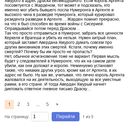
Хмурого в адрес Драска Великодушного. Если король Аргента
посоветуется с Жарденом, тот может и подсказать, кто
именно мог убить бывшего посла Нумеронга в Аргенте и
высокого чина в разведке Нумеронга, который курировал
резидента разведки в Аргенте… Жарден помнит прекрасно,
на что я был способен во время войны с Сисерией.
Оправдывайся потом перед Драском…
Так что просто отправиться в Нумеронг, забрать все ценности
Керкеля и Врагеша и убить их нельзя. Нужен хитрый план,
который заставит Авердана Хмурого думать совсем про
других виновников этих смертей. Кстати, почему именно
смертей? Почему бы им просто не пропасть?
Нет, обычное исчезновение тоже не вариант. Первая мысль
будет у следователей в Нумеронге, что их на самом деле
убили, как они доложат и королю. Неминуемо установят
также, что никаких других угроз, кроме как от Аргента, в их
адрес не было. Ну как же, учитывая, что лично король Аргента
жаловался на их деятельность, выходящую за все уместные
рамки, в его стране. И тогда Авердан Хмурый начнет
диктовать ответное гневное письмо Драску…
1
2
3
...
5
>
Перейти
На страницу:
1
из
5