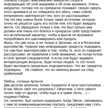
сначала следует максимально аккуратно собрать
информацию об этой академии и об этом архимаге. Очень
аккуратно, потому что он прекрасно понимал: скорая смерть
этого архимага (а он собирался его убить, само собой)
непременно заинтересует тех, кого он расспрашивал.
Так что ему нужны были только такие источники, которые
точно не решатся сдать его потом тем, кто будет жаждать
мести. Он обращался только к тем, кто был сильно ему
должен или очень его боялся и прекрасно себе представлял
его мстительный характер, чтобы и мысли не возникало
попробовать его шантажировать или предать.
Жаль, что уже ночь, и не только в Эргении, но и в Роганском
королевстве. Нужную ему информацию придется подождать.
Он сам был заинтересован в том, чтобы те, кого он озадачил
расспросами, не привлекли к себе внимание, не попав потом
в поле зрения следователей. А если они будут задавать
интересующие вопросы, будя ночью людей, то это точно
будет выглядеть предельно подозрительно. Что же, придется
подождать… Но главное, что он наконец вышел на след
грабителей!
Рабош, столица Аргента
Два десятка шпионов, только подумать! И куча преступников…
И как Эйсон смог это разузнать? «Впрочем, у него самого
полно тайн от других, чтобы еще и в чужие лезть…» –
подумал Рабош.
Он, конечно, был сильно ошарашен, когда Эйсон, связавшись
с ним по коммуникационному порталу, предложил ему стать