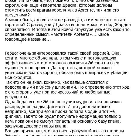
Может ли так быть, что, помимо того что они разведчики
короля, они еще и каратели Драска, которые должны
отомстить всем врагам короля как в Аргенте, так и за его
пределами?
А может быть, это вовсе и не разведка, а именно что только
каратели? С разведкой у Драска вполне может и лорд Жарден
справляться. И тогда в этой новой структуре уже есть какой-то
определенный смысл. «Мстители Аргента»… Какое
говорящее название…
Герцог очень заинтересовался такой своей версией. Она,
кстати, многое объясняла, в том числе и потрясающую
эффективность этого молодого выскочки Эйсона на всех
дуэлях, что он провел. Да, каратель, который должен
уничтожать врагов короля, обязан быть прекрасным убийцей.
Все сходится.
Так что он не знал, конечно, как дальше сложится с
подосланными к Эйсону шпионами. Но определенно этот ход
с его стороны уже принес чрезвычайно любопытные
результаты.
Одна беда: все же Эйсон поступил мудро и всех новичков
распределил на два филиала. И что дополнительно
неприятно, все три его шпиона попали в один и тот же
филиал. Так что он будет получать информацию только о
нем, пока они не смогут попасть на основную базу клана,
заслужив доверие главы клана.
Больдо признавал, что это очень разумный шаг со стороны
Эйсона – не подпускать новичков сразу к старым членам