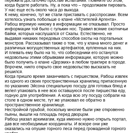
пережить достаточно простые испытания. Помните об этом,
когда будете работать. Ну, а пока что – продолжаем пировать.
У нас еще есть около часа до выхода.
К нему, конечно, тут же стали приставать с расспросами. Всем
хотелось узнать побольше о клане «Мстителей Аргента».
Рабош впрямую никому в информации не отказывал. Просто
информации той было с гулькин нос. Травил всякие охотничьи
байки, которых наслушался от Скалы. Естественно, не
выдавая никаких передовых способов охоты на портальных
монстров. Рассказывал также о том, что у клана много денег и
различных могущественных артефактов, купленных на них.
И плевать ему было на то, что собеседники его останутся
недовольны этими обрывками информации, которую можно
было получить о клане «Дерзких» в любом трактире в городе.
Впрочем, никто открыто свое недовольство высказать не
решился.
Когда пришло время заканчивать с пиршеством, Рабош извлек
из одного из своих пространственных хранилищ припасенную
по указанию Эйсона специальную посуду для готовых блюд и
велел упаковать в нее всю оставшуюся после пиршества еду,
годную для употребления. А когда всю эту посуду собрали на
столе в одном месте, тут же упаковал ее обратно в
пространственное хранилище.
Нестройной гурьбой, поскольку многие были уже откровенно
пьяны, вышли на площадь перед дворцом.
Рабош указал архимагам, куда именно нужно открыть портал,
дав все необходимые координаты. И вскоре они уже
оказались на опушке горного леса перед громадиной горного