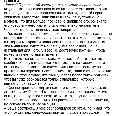
Глава 2
Черный Герцог, штаб-квартира секты «Новых практиков»
Когда помощник снова появился на пороге его кабинета, да
еще и с достаточно взволнованным видом, Черный Герцог
удивился. Мало того, зашедший в кабинет Куртран еще и
молчал. Что для Больдо, прекрасно знавшего его, означало,
что новости у него какие-то исключительно неприятные.
Черный Герцог сделал ему знак говорить.
– Господин, – сказал помощник, – появилась очень важная, но
неприятная информация. Я рассказывал вам ранее, что банк,
в котором мы храним наши деньги, был ограблен и утратил
два миллиона золотых монет. Сумма серьезная, но не
фатальная для него. Он все же достаточно крупный, чтобы
понести такие потери и выжить.
Вот только все оказалось совсем не так… Мне только что
сообщили новую информацию о том, что на самом деле из
банка вынесли монет на восемь миллионов. Поэтому он
практически обречен. Сами понимаете, ваша светлость, какие
шансы в этом случае, что банк уцелеет после такой большой
утраты? Уже собираются толпы вкладчиков, которые
пытаются снять хоть что-то…
– Срочно проинформируй всех, кто от имени секты держал
деньги в этом банке. И отправь их снимать их вклады. Может
быть, еще получится спасти хоть что-то, – тут же велел
Черный Герцог помощнику. Он расстроился сильно, конечно,
но сейчас было не до эмоций.
– Ваша светлость, я уже распорядился об этом, понимая, что
это и будет ваш следующий приказ, – сказал помощник. – Не