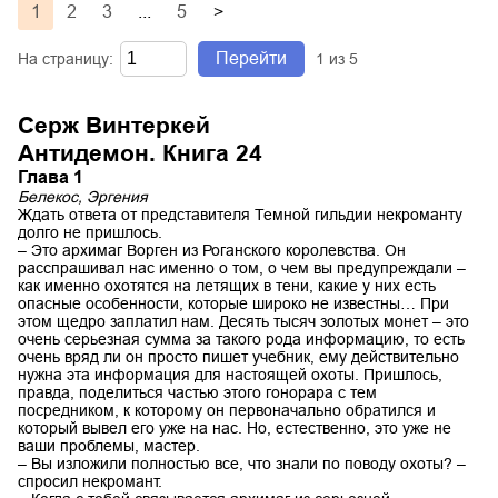
1
2
3
...
5
>
Перейти
На страницу:
1
из
5
Серж Винтеркей
Антидемон. Книга 24
Глава 1
Белекос, Эргения
Ждать ответа от представителя Темной гильдии некроманту
долго не пришлось.
– Это архимаг Ворген из Роганского королевства. Он
расспрашивал нас именно о том, о чем вы предупреждали –
как именно охотятся на летящих в тени, какие у них есть
опасные особенности, которые широко не известны… При
этом щедро заплатил нам. Десять тысяч золотых монет – это
очень серьезная сумма за такого рода информацию, то есть
очень вряд ли он просто пишет учебник, ему действительно
нужна эта информация для настоящей охоты. Пришлось,
правда, поделиться частью этого гонорара с тем
посредником, к которому он первоначально обратился и
который вывел его уже на нас. Но, естественно, это уже не
ваши проблемы, мастер.
– Вы изложили полностью все, что знали по поводу охоты? –
спросил некромант.