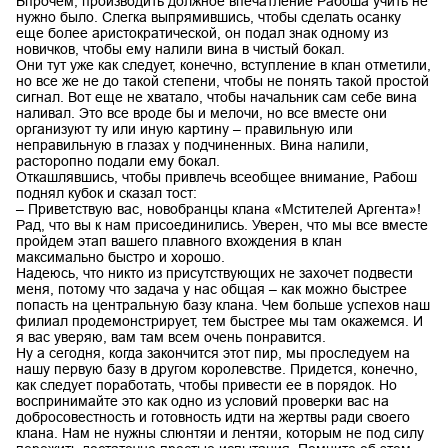
Впрочем, производить должное впечатление Рабоша учить не
нужно было. Слегка выпрямившись, чтобы сделать осанку
еще более аристократической, он подал знак одному из
новичков, чтобы ему налили вина в чистый бокал.
Они тут уже как следует, конечно, вступление в клан отметили,
но все же не до такой степени, чтобы не понять такой простой
сигнал. Вот еще не хватало, чтобы начальник сам себе вина
наливал. Это все вроде бы и мелочи, но все вместе они
организуют ту или иную картину – правильную или
неправильную в глазах у подчиненных. Вина налили,
расторопно подали ему бокал.
Откашлявшись, чтобы привлечь всеобщее внимание, Рабош
поднял кубок и сказал тост:
– Приветствую вас, новобранцы клана «Мстителей Аргента»!
Рад, что вы к нам присоединились. Уверен, что мы все вместе
пройдем этап вашего плавного вхождения в клан
максимально быстро и хорошо.
Надеюсь, что никто из присутствующих не захочет подвести
меня, потому что задача у нас общая – как можно быстрее
попасть на центральную базу клана. Чем больше успехов наш
филиал продемонстрирует, тем быстрее мы там окажемся. И
я вас уверяю, вам там всем очень понравится.
Ну а сегодня, когда закончится этот пир, мы проследуем на
нашу первую базу в другом королевстве. Придется, конечно,
как следует поработать, чтобы привести ее в порядок. Но
воспринимайте это как одно из условий проверки вас на
добросовестность и готовность идти на жертвы ради своего
клана. Нам не нужны слюнтяи и лентяи, которым не под силу