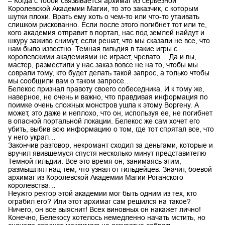
– Когда с тобой связывается архимаг из серьезной
Королевской Академии Магии, то это заказчик, с которым
шутки плохи. Врать ему хоть о чем-то или что-то утаивать
слишком рискованно. Если после этого погибнет тот или те,
кого академия отправит в портал, нас под землей найдут и
шкуру заживо снимут, если решат, что мы сказали не все, что
нам было известно. Темная гильдия в такие игры с
королевскими академиями не играет, чревато… Да и вы,
мастер, разместили у нас заказ вовсе не на то, чтобы мы
соврали тому, кто будет делать такой запрос, а только чтобы
мы сообщили вам о таком запросе…
Белекос признал правоту своего собеседника. И к тому же,
наверное, не очень и важно, что правдивая информация по
поимке очень сложных монстров ушла к этому Воргену. А
может, это даже и неплохо, что он, используя ее, не погибнет
в опасной портальной локации. Белекос же сам хочет его
убить, выбив всю информацию о том, где тот спрятал все, что
у него украл…
Закончив разговор, некромант сходил за деньгами, которые и
вручил явившемуся спустя несколько минут представителю
Темной гильдии. Все это время он, занимаясь этим,
размышлял над тем, что узнал от гильдейцев. Значит, боевой
архимаг из Королевской Академии Магии Роганского
королевства…
Неужто ректор этой академии мог быть одним из тех, кто
ограбил его? Или этот архимаг сам решился на такое?
Ничего, он все выяснит! Всех виновных он накажет лично!
Конечно, Белекосу хотелось немедленно начать мстить, но