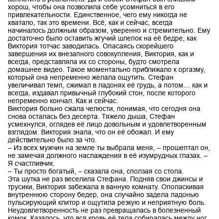
хорош, чтобы она позволила себе усомниться в его
привлекательности. Единственное, чего ему никогда не
хватало, так это времени. Всё, как и сейчас, всегда
начиналось должным образом, уверенно и стремительно. Ему
достаточно было оставить жгучий шлепок на её бедре, как
Виктория тотчас заводилась. Опасаясь скорейшего
завершения их внезапного совокупления, Виктория, как и
всегда, представляла их со стороны, будто смотрела
домашнее видео. Такое моментально приближало к оргазму,
который она непременно желала ощутить. Стефан
увеличивал темп, сжимал в ладонях её грудь, а потом… как и
всегда, издавал привычный глубокий стон, после которого
непременно кончал. Как и сейчас.
Виктория больно сжала челюсти, понимая, что сегодня она
снова осталась без десерта. Тяжело дыша, Стефан
усмехнулся, оглядев её лицо довольным и удовлетворенным
взглядом. Виктория знала, что он её обожал. И ему
действительно было за что.
– Из всех мужчин на земле ты выбрала меня, – прошептал он,
не замечая должного наслаждения в её изумрудных глазах. –
Я счастливчик.
– Ты просто богатый, – сказала она, сползая со стола.
Эта шутка не раз веселила Стефана. Подняв свои джинсы и
трусики, Виктория забежала в ванную комнату. Ополаскивая
внутреннюю сторону бедер, она случайно задела ладонью
пульсирующий клитор и ощутила резкую и неприятную боль.
Неудовлетворенность не раз превращалась в болезненный
комок. Казалось, что вся кровь её тела собиралась между ног