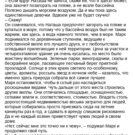
– Если вдруг Наташа не занята, скажи ей, что я здесь! Может,
она захочет позагорать на пляже, а не возле бассейна.
Полезно дышать морским воздухом. Да и мы пока здесь
единственные девочки. Вдвоем уже не будет скучно!
– Скажу!
Он сомневался, что Наташа предпочтет загорать на пляже и
купаться в море, потому что у бассейна воздух был не таким
жарким, как здесь, а вода намного теплее, чем в море. Марк
поднимался по деревянным ступеням, ведущим к
собственной вилле его лучшего друга, и с любопытством
оглядывал прилегающие к ней территории. Цена за участок и
четырехэтажное здание уж очень кусалась, но место было
воистину волшебным. Зеленые парки, виноградники, скалы и
бескрайнее море, ласкающее песчаный берег приятной
прохладой. Солнце в этих краях светило по-особенному,
цветы, ароматы, россыпь звезд в ночном небе – казалось, что
именно здесь природа собрала всё самое лучшее.
Марк остановился, чтобы в сотый раз насладиться
роскошными видами. Чуть дальше от этого места строились
другие виллы. Они отличались площадью, оснащенностью,
сотками земли и, соответственно, стоимостью. Владеть столь
дорогостоящей недвижимостью весьма затратно для людей,
которые собирались просто приезжать сюда на летние
каникулы раз в год, а сдавать в аренду слишком рискованно.
Да и не каждый хозяин приветствует чужих людей в своем
доме.
«Нет, сейчас мне это точно ни к чему», – подумал Марк и
продолжил свой путь.