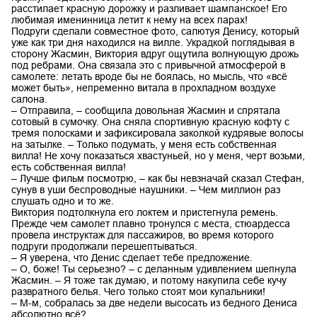
расстилает красную дорожку и разливает шампанское! Его
любимая именинница летит к нему на всех парах!
Подруги сделали совместное фото, салютуя Денису, который
уже как три дня находился на вилле. Украдкой поглядывая в
сторону Жасмин, Виктория вдруг ощутила волнующую дрожь
под ребрами. Она связала это с привычной атмосферой в
самолете: летать вроде бы не боялась, но мысль, что «всё
может быть», непременно витала в прохладном воздухе
салона.
– Отправила, – сообщила довольная Жасмин и спрятала
сотовый в сумочку. Она сняла спортивную красную кофту с
тремя полосками и зафиксировала заколкой кудрявые волосы
на затылке. – Только подумать, у меня есть собственная
вилла! Не хочу показаться хвастуньей, но у меня, черт возьми,
есть собственная вилла!
– Лучше фильм посмотрю, – как бы невзначай сказал Стефан,
сунув в уши беспроводные наушники. – Чем миллион раз
слушать одно и то же.
Виктория подтолкнула его локтем и пристегнула ремень.
Прежде чем самолет плавно тронулся с места, стюардесса
провела инструктаж для пассажиров, во время которого
подруги продолжали перешептываться.
– Я уверена, что Денис сделает тебе предложение.
– О, боже! Ты серьезно? – с деланным удивлением шепнула
Жасмин. – Я тоже так думаю, и потому накупила себе кучу
развратного белья. Чего только стоят мои купальники!
– М-м, собралась за две недели высосать из бедного Дениса
абсолютно всё?