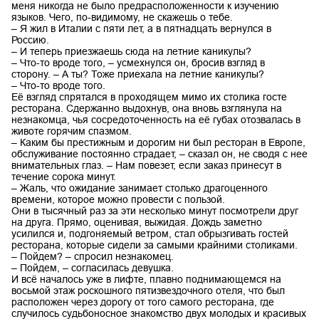
меня никогда не было предрасположенности к изучению
языков. Чего, по-видимому, не скажешь о тебе.
– Я жил в Италии с пяти лет, а в пятнадцать вернулся в
Россию.
– И теперь приезжаешь сюда на летние каникулы?
– Что-то вроде того, – усмехнулся он, бросив взгляд в
сторону. – А ты? Тоже приехала на летние каникулы?
– Что-то вроде того.
Её взгляд спрятался в проходящем мимо их столика госте
ресторана. Сдержанно выдохнув, она вновь взглянула на
незнакомца, чья сосредоточенность на её губах отозвалась в
животе горячим спазмом.
– Каким бы престижным и дорогим ни был ресторан в Европе,
обслуживание постоянно страдает, – сказал он, не сводя с нее
внимательных глаз. – Нам повезет, если заказ принесут в
течение сорока минут.
– Жаль, что ожидание занимает столько драгоценного
времени, которое можно провести с пользой.
Они в тысячный раз за эти несколько минут посмотрели друг
на друга. Прямо, оценивая, выжидая. Дождь заметно
усилился и, подгоняемый ветром, стал обрызгивать гостей
ресторана, которые сидели за самыми крайними столиками.
– Пойдем? – спросил незнакомец.
– Пойдем, – согласилась девушка.
И всё началось уже в лифте, плавно поднимающемся на
восьмой этаж роскошного пятизвездочного отеля, что был
расположен через дорогу от того самого ресторана, где
случилось судьбоносное знакомство двух молодых и красивых