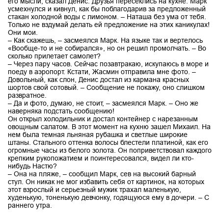
его мысли, сказал Денис. Друзья пересеклись на кухне. Марк
усмехнулся и кивнул, как бы поблагодарив за предложенный
стакан холодной воды с лимоном. – Наташа без ума от тебя.
Только не вздумай делать ей предложение на этих каникулах!
Они мои.
– Как скажешь, – засмеялся Марк. На языке так и вертелось
«Вообще-то и не собирался», но он решил промолчать. – Во
сколько прилетает самолет?
– Через пару часов. Сейчас позавтракаю, искупаюсь в море и
поеду в аэропорт. Кстати, Жасмин отправила мне фото. –
Довольный, как слон, Денис достал из кармана красных
шортов свой сотовый. – Сообщение не покажу, оно слишком
развратное.
– Да и фото, думаю, не стоит, – засмеялся Марк. – Оно же
наверняка подстать сообщению!
Он открыл холодильник и достал контейнер с нарезанным
овощным салатом. В этот момент на кухню зашел Михаил. На
нем была темная льняная рубашка и светлые широкие
штаны. Стального оттенка волосы блестели платиной, как его
огромные часы из белого золота. Он поприветствовал каждого
крепким рукопожатием и поинтересовался, видел ли кто-
нибудь Настю?
– Она на пляже, – сообщил Марк, сев на высокий барный
стул. Он никак не мог избавить себя от картинок, на которых
этот взрослый и серьезный мужик трахал маленькую,
худенькую, тоненькую девчонку, годящуюся ему в дочери. – С
раннего утра.