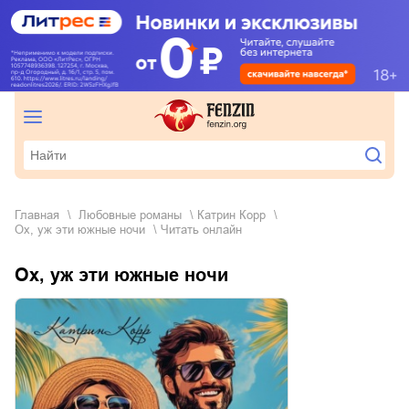
Главная
любовные романы
Катрин Корр
Ох, уж эти южные ночи
Читать онлайн
Ох, уж эти южные ночи