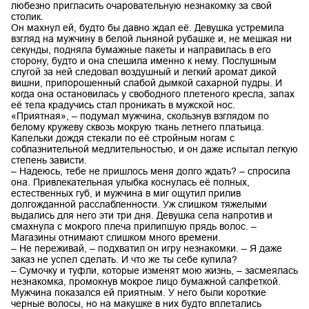
любезно пригласить очаровательную незнакомку за свой
столик.
Он махнул ей, будто бы давно ждал её. Девушка устремила
взгляд на мужчину в белой льняной рубашке и, не мешкая ни
секунды, подняла бумажные пакеты и направилась в его
сторону, будто и она спешила именно к нему. Послушным
слугой за ней следовал воздушный и легкий аромат дикой
вишни, припорошенный слабой дымкой сахарной пудры. И
когда она остановилась у свободного плетеного кресла, запах
её тела крадучись стал проникать в мужской нос.
«Приятная», – подумал мужчина, скользнув взглядом по
белому кружеву сквозь мокрую ткань летнего платьица.
Капельки дождя стекали по её стройным ногам с
соблазнительной медлительностью, и он даже испытал легкую
степень зависти.
– Надеюсь, тебе не пришлось меня долго ждать? – спросила
она. Привлекательная улыбка коснулась её полных,
естественных губ, и мужчина в миг ощутил прилив
долгожданной расслабленности. Уж слишком тяжелыми
выдались для него эти три дня. Девушка села напротив и
смахнула с мокрого плеча прилипшую прядь волос. –
Магазины отнимают слишком много времени.
– Не переживай, – подхватил он игру незнакомки. – Я даже
заказ не успел сделать. И что же ты себе купила?
– Сумочку и туфли, которые изменят мою жизнь, – засмеялась
незнакомка, промокнув мокрое лицо бумажной салфеткой.
Мужчина показался ей приятным. У него были короткие
черные волосы, но на макушке в них будто вплетались