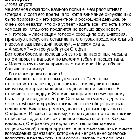
2
года спустя
Чемоданов оказалось намного больше, чем рассчитывал
Стефан. И хотя его прельщало, когда внимание окружающих
было приковано к его эффектной и роскошной девушке, он
очень сомневался, что она успеет надеть всё, что есть в этих
чемоданах. Отдых-то продлится не дольше двух недель.
– Я готова, – ласкающим голосом сообщила ему Виктория.
Прильнув к нему, она оставила на его губах продолжительный
и весьма завлекающий поцелуй. – Можем ехать.
– А можем? – хитро улыбнулся Стефан.
Виктория бросила неспешный взгляд на настенные часы, а
потом провела пальцем по мужским губам и прошептала:
– Можешь взять меня прямо на этом столе. Но у тебя не
больше пяти минут.
– Да это же целая вечность!
Скоротечность постельных утех в их со Стефаном
отношениях она никогда не считала тем внушительным
минусом, который рано или поздно испортит их союз. В
отличие от её подруги Жасмин, которая ко всему прочему
была ещё и сводной сестрой Стефана, но умела держать
язык за зубами и дружбу ставила во главе общепринятых
ценностей. Виктории редко удавалось достичь оргазма со
Стефаном. И вовсе не потому, что он делал что-то не так или
отличался недостаточной для нее сексуальностью. Как раз
наоборот, Стефан будто изучил всю (если бы таковая
существовала!) литературу о её теле и возникающих в момент
возбуждения фантазиях, которые ей непременно хотелось
воплотить в реальность. Да и собой Стефан был слишком