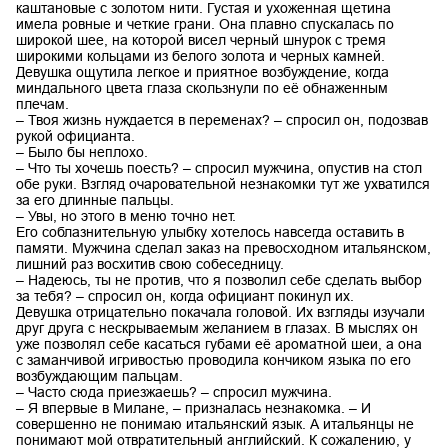
каштановые с золотом нити. Густая и ухоженная щетина
имела ровные и четкие грани. Она плавно спускалась по
широкой шее, на которой висел черный шнурок с тремя
широкими кольцами из белого золота и черных камней.
Девушка ощутила легкое и приятное возбуждение, когда
миндального цвета глаза скользнули по её обнаженным
плечам.
– Твоя жизнь нуждается в переменах? – спросил он, подозвав
рукой официанта.
– Было бы неплохо.
– Что ты хочешь поесть? – спросил мужчина, опустив на стол
обе руки. Взгляд очаровательной незнакомки тут же ухватился
за его длинные пальцы.
– Увы, но этого в меню точно нет.
Его соблазнительную улыбку хотелось навсегда оставить в
памяти. Мужчина сделал заказ на превосходном итальянском,
лишний раз восхитив свою собеседницу.
– Надеюсь, ты не против, что я позволил себе сделать выбор
за тебя? – спросил он, когда официант покинул их.
Девушка отрицательно покачала головой. Их взгляды изучали
друг друга с нескрываемым желанием в глазах. В мыслях он
уже позволял себе касаться губами её ароматной шеи, а она
с заманчивой игривостью проводила кончиком языка по его
возбуждающим пальцам.
– Часто сюда приезжаешь? – спросил мужчина.
– Я впервые в Милане, – призналась незнакомка. – И
совершенно не понимаю итальянский язык. А итальянцы не
понимают мой отвратительный английский. К сожалению, у