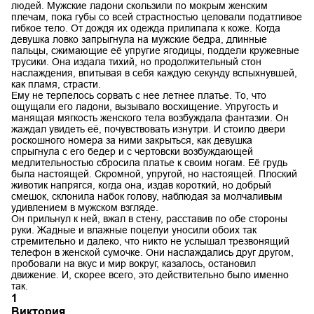
людей. Мужские ладони скользили по мокрым женским
плечам, пока губы со всей страстностью целовали податливое
гибкое тело. От дождя их одежда прилипала к коже. Когда
девушка ловко запрыгнула на мужские бедра, длинные
пальцы, сжимающие её упругие ягодицы, поддели кружевные
трусики. Она издала тихий, но продолжительный стон
наслаждения, впитывая в себя каждую секунду вспыхнувшей,
как пламя, страсти.
Ему не терпелось сорвать с нее летнее платье. То, что
ощущали его ладони, вызывало восхищение. Упругость и
манящая мягкость женского тела возбуждала фантазии. Он
жаждал увидеть её, почувствовать изнутри. И стоило двери
роскошного номера за ними закрыться, как девушка
спрыгнула с его бедер и с чертовски возбуждающей
медлительностью сбросила платье к своим ногам. Её грудь
была настоящей. Скромной, упругой, но настоящей. Плоский
животик напрягся, когда она, издав короткий, но добрый
смешок, склонила набок голову, наблюдая за молчаливым
удивлением в мужском взгляде.
Он прильнул к ней, вжал в стену, расставив по обе стороны
руки. Жадные и влажные поцелуи уносили обоих так
стремительно и далеко, что никто не услышал трезвонящий
телефон в женской сумочке. Они наслаждались друг другом,
пробовали на вкус и мир вокруг, казалось, остановил
движение. И, скорее всего, это действительно было именно
так.
1
Виктория