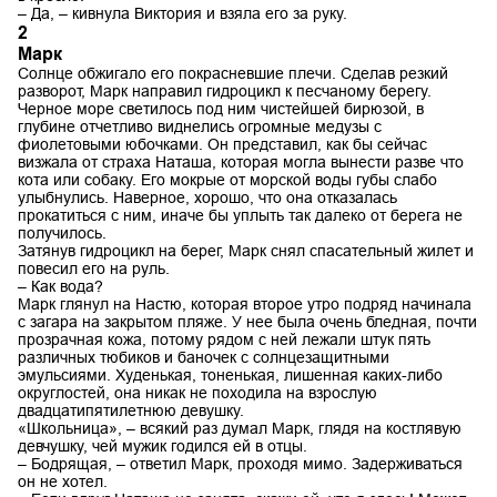
– Да, – кивнула Виктория и взяла его за руку.
2
Марк
Солнце обжигало его покрасневшие плечи. Сделав резкий
разворот, Марк направил гидроцикл к песчаному берегу.
Черное море светилось под ним чистейшей бирюзой, в
глубине отчетливо виднелись огромные медузы с
фиолетовыми юбочками. Он представил, как бы сейчас
визжала от страха Наташа, которая могла вынести разве что
кота или собаку. Его мокрые от морской воды губы слабо
улыбнулись. Наверное, хорошо, что она отказалась
прокатиться с ним, иначе бы уплыть так далеко от берега не
получилось.
Затянув гидроцикл на берег, Марк снял спасательный жилет и
повесил его на руль.
– Как вода?
Марк глянул на Настю, которая второе утро подряд начинала
с загара на закрытом пляже. У нее была очень бледная, почти
прозрачная кожа, потому рядом с ней лежали штук пять
различных тюбиков и баночек с солнцезащитными
эмульсиями. Худенькая, тоненькая, лишенная каких-либо
округлостей, она никак не походила на взрослую
двадцатипятилетнюю девушку.
«Школьница», – всякий раз думал Марк, глядя на костлявую
девчушку, чей мужик годился ей в отцы.
– Бодрящая, – ответил Марк, проходя мимо. Задерживаться
он не хотел.