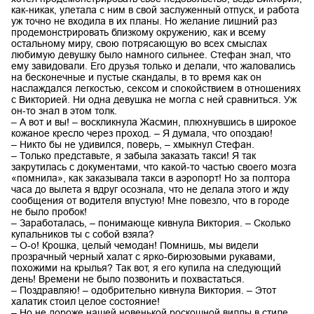
как-никак, улетала с ним в свой заслуженный отпуск, и работа
уж точно не входила в их планы. Но желание лишний раз
продемонстрировать близкому окружению, как и всему
остальному миру, свою потрясающую во всех смыслах
любимую девушку было намного сильнее. Стефан знал, что
ему завидовали. Его друзья только и делали, что жаловались
на бесконечные и пустые скандалы, в то время как он
наслаждался легкостью, сексом и спокойствием в отношениях
с Викторией. Ни одна девушка не могла с ней сравниться. Уж
он-то знал в этом толк.
– А вот и вы! – воскликнула Жасмин, плюхнувшись в широкое
кожаное кресло через проход. – Я думала, что опоздаю!
– Никто бы не удивился, поверь, – хмыкнул Стефан.
– Только представьте, я забыла заказать такси! Я так
закрутилась с документами, что какой-то частью своего мозга
«помнила», как заказывала такси в аэропорт! Но за полтора
часа до вылета я вдруг осознала, что не делала этого и жду
сообщения от водителя впустую! Мне повезло, что в городе
не было пробок!
– Заработалась, – понимающе кивнула Виктория. – Сколько
купальников ты с собой взяла?
– О-о! Крошка, целый чемодан! Помнишь, мы видели
прозрачный черный халат с ярко-бирюзовыми рукавами,
похожими на крылья? Так вот, я его купила на следующий
день! Времени не было позвонить и похвастаться.
– Поздравляю! – одобрительно кивнула Виктория. – Этот
халатик стоил целое состояние!
– Но не дороже нашей новенькой роскошной виллы в стиле