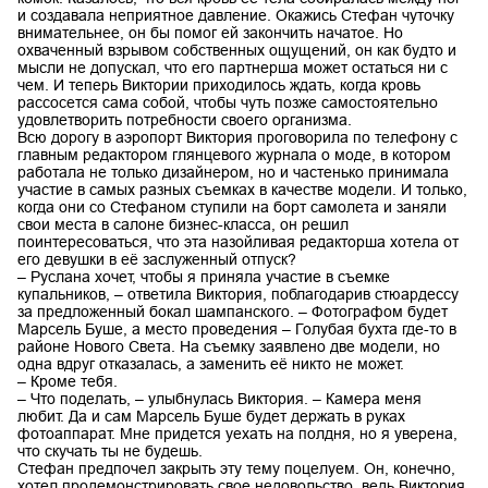
и создавала неприятное давление. Окажись Стефан чуточку
внимательнее, он бы помог ей закончить начатое. Но
охваченный взрывом собственных ощущений, он как будто и
мысли не допускал, что его партнерша может остаться ни с
чем. И теперь Виктории приходилось ждать, когда кровь
рассосется сама собой, чтобы чуть позже самостоятельно
удовлетворить потребности своего организма.
Всю дорогу в аэропорт Виктория проговорила по телефону с
главным редактором глянцевого журнала о моде, в котором
работала не только дизайнером, но и частенько принимала
участие в самых разных съемках в качестве модели. И только,
когда они со Стефаном ступили на борт самолета и заняли
свои места в салоне бизнес-класса, он решил
поинтересоваться, что эта назойливая редакторша хотела от
его девушки в её заслуженный отпуск?
– Руслана хочет, чтобы я приняла участие в съемке
купальников, – ответила Виктория, поблагодарив стюардессу
за предложенный бокал шампанского. – Фотографом будет
Марсель Буше, а место проведения – Голубая бухта где-то в
районе Нового Света. На съемку заявлено две модели, но
одна вдруг отказалась, а заменить её никто не может.
– Кроме тебя.
– Что поделать, – улыбнулась Виктория. – Камера меня
любит. Да и сам Марсель Буше будет держать в руках
фотоаппарат. Мне придется уехать на полдня, но я уверена,
что скучать ты не будешь.
Стефан предпочел закрыть эту тему поцелуем. Он, конечно,
хотел продемонстрировать свое недовольство, ведь Виктория,