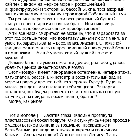
хай-тек с видом на Черное море и роскошнейшей
инфраструктурой! Рестораны, бассейны, спа, тренажерный
зал, охраняемая и закрытая территория! Собственный пляж!
– Ты решила пересказать нам весь рекламный буклет? –
глянул на нее старший сводный брат. – Или лишний раз
прихвастнуть бессмысленным приобретением?
– А ты всё никак смириться не можешь, что я заработала за
этот год больше тебя! Что поделать? Деньги любят меня, а я
умею их зарабатывать! – веселилась Жасмин. С показной
грациозностью она взяла предложенный стюардессой бокал с
шампанским. – А ещё у меня самый лучший на свете
мужчина!
– Должно быть, ты умеешь кое-что другое, раз тебе удалось
убедить Дениса инвестировать в воздух.
– Этот «воздух» имеет панорамное остекление, четыре этажа,
пять спален, бассейн, кинотеатр и восхитительный вид на
море и природу прелестнейшего городка Гурзуф. Будешь
много трындеть, и я выставлю тебя за дверь. Виктория
останется, мы будем развлекаться и отдыхать на полную
катушку, а ты пойдешь лесом, понял, братец?
– Молчу, как рыба!
– Вот и молодец. – Закатив глаза, Жасмин протянула
пластмассовый бокал подруге. Они стукнулись через проход и
с удовольствием выпили за грядущие, прекрасные и
беззаботные две недели отпуска в жарком и солнечном
Крыму. – Сделаем селфи? Отправлю его Денису. Пусть