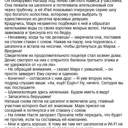
Он обнаружил Наташу под тенью светлого навеса у бассейна.
Она лежала на шезлонге и потягивала апельсиновый сок
через трубочку, а её iPad показывал очередную серию шоу
про богатого холостяка, которому нужно выбрать ту
единственную из десятка красивых девушек.
Крадучись, Марк незаметно подбежал к ней и обрызгал
капельками воды со своих коротких мокрых волос. Наташа
завизжала и треснула его по бедру.
– Ненавижу, когда ты так делаешь! – закричала она, поставив
на столик стакан с соком. Нажав на паузу, она поднялась с
шезлонга и встала на носочки, чтобы дотянуться до Марка. –
Вредина!
Свидетелем их продолжительного поцелуя стал хозяин дома.
Денис смотрел на них с открытого балкона третьего этажа и
не удержался от «у-ля-ля».
– Не обращай внимания, – сказал Марк с ухмылкой, – он
просто завидует. Ему скучно и одиноко.
– Конечно! – согласился с ним друг. – Я уже вторую ночь
подряд слушаю ваши: «Ах, ещё! Ещё»! Ну, ничего. Сегодня вы
нас послушаете.
– Шумоизоляция здесь хиленькая. Будем иметь в виду!
– Запаситесь берушами!
Наташа снова легла на шезлонг и включила шоу, главный
участник которого был её знакомым. Марк присел на
соседний и потянулся к её стакану с соком.
– На пляже Настя загорает. Просила тебе передать, что будет
не против, если ты составишь ей компанию.
– Мне и здесь хорошо. К тому же там нет шезлонгов и Wi-Fi не