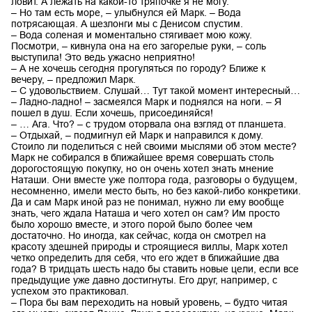
ловит. А лежать на какой-то тряпочке я не могу.
– Но там есть море, – улыбнулся ей Марк. – Вода
потрясающая. А шезлонги мы с Денисом спустим.
– Вода соленая и моментально стягивает мою кожу.
Посмотри, – кивнула она на его загорелые руки, – соль
выступила! Это ведь ужасно неприятно!
– А не хочешь сегодня прогуляться по городу? Ближе к
вечеру, – предложил Марк.
– С удовольствием. Слушай… Тут такой момент интересный…
– Ладно-ладно! – засмеялся Марк и поднялся на ноги. – Я
пошел в душ. Если хочешь, присоединяйся!
– … Ага. Что? – с трудом оторвала она взгляд от планшета.
– Отдыхай, – подмигнул ей Марк и направился к дому.
Стоило ли поделиться с ней своими мыслями об этом месте?
Марк не собирался в ближайшее время совершать столь
дорогостоящую покупку, но он очень хотел знать мнение
Наташи. Они вместе уже полтора года, разговоры о будущем,
несомненно, имели место быть, но без какой-либо конкретики.
Да и сам Марк иной раз не понимал, нужно ли ему вообще
знать, чего ждала Наташа и чего хотел он сам? Им просто
было хорошо вместе, и этого порой было более чем
достаточно. Но иногда, как сейчас, когда он смотрел на
красоту здешней природы и строящиеся виллы, Марк хотел
четко определить для себя, что его ждет в ближайшие два
года? В тридцать шесть надо бы ставить новые цели, если все
предыдущие уже давно достигнуты. Его друг, например, с
успехом это практиковал.
– Пора бы вам переходить на новый уровень, – будто читая