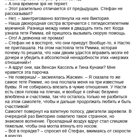
– А она времени зря не теряет.
– Этот разительно отличается от предыдущих. Стефан не
рассказывал?
– Нет, – заинтригованно взглянула на нее Виктория.
– Наша двоюродная сестра встречается с пятидесятилетним
мужчиной. Разница между ними в двадцать пять лет. Когда
узнала тетя Римма, ей пришлось вызывать скорую помощь.
– Ого! А девчонка не промах!
– Стефан не в восторге, что они приедут. Вообще-то, я Настю
не приглашала. На этом настояла тетя Римма, которая
почему-то решила, что нам двоим удастся вправить мозги её
дочери и убедить в абсолютной ненадобности этих «мерзких
отношений»!
– А вдруг они, как Венсан Кассель и Тина Кунаки? Мне
нравится эта парочка.
– Не поверишь! – засмеялась Жасмин. – Я сказала то же
самое тете Римме, но она послала меня на три известные
буквы. Я не собираюсь влезать в чужие отношения. У Насти
есть своя голова на плечах, и вообще я сейчас безумно
влюблена и счастлива, так что осталось только не разбиться
на этом самолете, чтобы и дальше продолжать любить и быть
счастливой!
Самолет повернул на взлетную полосу, двигатели заревели. В
очередной раз Викторию охватило такое странное, но
знакомое волнение. Прохладный воздух вдруг стал слишком
тяжелым, чтобы она могла втянуть его носом.
– Всё в порядке? – спросил её Стефан, вжимаясь от скорости
в кресло.