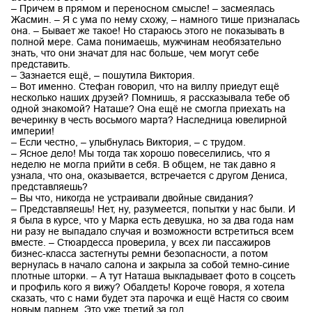
– Причем в прямом и переносном смысле! – засмеялась
Жасмин. – Я с ума по нему схожу, – намного тише призналась
она. – Бывает же такое! Но стараюсь этого не показывать в
полной мере. Сама понимаешь, мужчинам необязательно
знать, что они значат для нас больше, чем могут себе
представить.
– Зазнается ещё, – пошутила Виктория.
– Вот именно. Стефан говорил, что на виллу приедут ещё
несколько наших друзей? Помнишь, я рассказывала тебе об
одной знакомой? Наташе? Она ещё не смогла приехать на
вечеринку в честь восьмого марта? Наследница ювелирной
империи!
– Если честно, – улыбнулась Виктория, – с трудом.
– Ясное дело! Мы тогда так хорошо повеселились, что я
неделю не могла прийти в себя. В общем, не так давно я
узнала, что она, оказывается, встречается с другом Дениса,
представляешь?
– Вы что, никогда не устраивали двойные свидания?
– Представляешь! Нет, ну, разумеется, попытки у нас были. И
я была в курсе, что у Марка есть девушка, но за два года нам
ни разу не выпадало случая и возможности встретиться всем
вместе. – Стюардесса проверила, у всех ли пассажиров
бизнес-класса застегнуты ремни безопасности, а потом
вернулась в начало салона и закрыла за собой темно-синие
плотные шторки. – А тут Наташа выкладывает фото в соцсеть
и профиль кого я вижу? Обалдеть! Короче говоря, я хотела
сказать, что с нами будет эта парочка и ещё Настя со своим
новым парнем. Это уже третий за год.