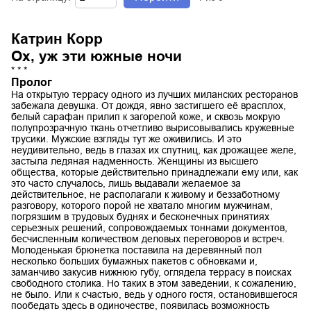
Катрин Корр
Ох, уж эти южные ночи
* * *
Пролог
На открытую террасу одного из лучших миланских ресторанов
забежала девушка. От дождя, явно застигшего её врасплох,
белый сарафан прилип к загорелой коже, и сквозь мокрую
полупрозрачную ткань отчетливо вырисовывались кружевные
трусики. Мужские взгляды тут же оживились. И это
неудивительно, ведь в глазах их спутниц, как дрожащее желе,
застыла ледяная надменность. Женщины из высшего
общества, которые действительно принадлежали ему или, как
это часто случалось, лишь выдавали желаемое за
действительное, не располагали к живому и беззаботному
разговору, которого порой не хватало многим мужчинам,
погрязшим в трудовых буднях и бесконечных принятиях
серьезных решений, сопровождаемых тоннами документов,
бесчисленным количеством деловых переговоров и встреч.
Молоденькая брюнетка поставила на деревянный пол
несколько больших бумажных пакетов с обновками и,
заманчиво закусив нижнюю губу, оглядела террасу в поисках
свободного столика. Но таких в этом заведении, к сожалению,
не было. Или к счастью, ведь у одного гостя, остановившегося
пообедать здесь в одиночестве, появилась возможность