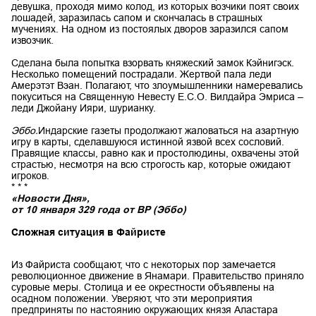
девушка, проходя мимо колод, из которых возчики поят своих
лошадей, заразилась сапом и скончалась в страшных
мучениях. На одном из постоялых дворов заразился сапом
извозчик.
Сделана была попытка взорвать княжеский замок Кэйнигэск.
Несколько помещений пострадали. Жертвой пала леди
Амерэтэт Вэан. Полагают, что злоумышленники намеревались
покуситься на Священную Невесту Е.С.О. Вилдайра Эмриса –
леди Джойану Ияри, шурианку.
Эббо.
Индарские газеты продолжают жаловаться на азартную
игру в карты, сделавшуюся истинной язвой всех сословий.
Правящие классы, равно как и простолюдины, охвачены этой
страстью, несмотря на всю строгость кар, которые ожидают
игроков.
* * *
«Новости Дня»,
от 10 января 329 года от ВР (Эббо)
Сложная ситуация в Файристе
Из Файриста сообщают, что с некоторых пор замечается
революционное движение в Янамари. Правительство приняло
суровые меры. Столица и ее окрестности объявлены на
осадном положении. Уверяют, что эти мероприятия
предприняты по настоянию окружающих князя Аластара