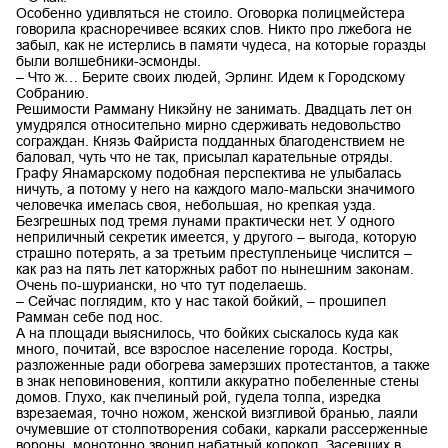
Особенно удивляться не стоило. Оговорка полицмейстера
говорила красноречивее всяких слов. Никто про лжебога не
забыл, как не истерлись в памяти чудеса, на которые горазды
были волшебники-эсмонды.
– Что ж… Берите своих людей, Эрлинг. Идем к Городскому
Собранию.
Решимости Рамману Никэйну не занимать. Двадцать лет он
умудрялся относительно мирно сдерживать недовольство
сограждан. Князь Файриста подданных благоденствием не
баловал, чуть что не так, присылал карательные отряды.
Графу Янамарскому подобная перспектива не улыбалась
ничуть, а потому у него на каждого мало-мальски значимого
человечка имелась своя, небольшая, но крепкая узда.
Безгрешных под тремя лунами практически нет. У одного
неприличный секретик имеется, у другого – выгода, которую
страшно потерять, а за третьим преступленьице числится –
как раз на пять лет каторжных работ по нынешним законам.
Очень по-шуриански, но что тут поделаешь.
– Сейчас поглядим, кто у нас такой бойкий, – прошипел
Рамман себе под нос.
А на площади выяснилось, что бойких сыскалось куда как
много, почитай, все взрослое население города. Костры,
разложенные ради обогрева замерзших протестантов, а также
в знак неповиновения, коптили аккуратно побеленные стены
домов. Глухо, как пчелиный рой, гудела толпа, изредка
взрезаемая, точно ножом, женской визгливой бранью, лаяли
очумевшие от столпотворения собаки, каркали рассерженные
вороны, монотонно звонил набатный колокол. Засевших в