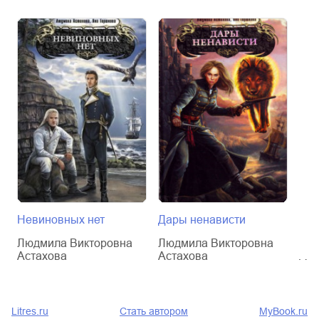
Невиновных нет
Дары ненависти
Теп
Людмила Викторовна
Людмила Викторовна
Люд
Астахова
Астахова
Аст
Litres.ru
Стать автором
MyBook.ru