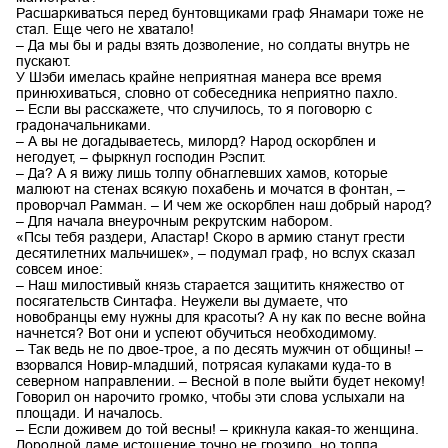
Расшаркиваться перед бунтовщиками граф Янамари тоже не
стал. Еще чего не хватало!
– Да мы бы и рады взять дозволение, но солдаты внутрь не
пускают.
У Шэби имелась крайне неприятная манера все время
принюхиваться, словно от собеседника неприятно пахло.
– Если вы расскажете, что случилось, то я поговорю с
градоначальниками.
– А вы не догадываетесь, милорд? Народ оскорблен и
негодует, – фыркнул господин Рэспит.
– Да? А я вижу лишь толпу обнаглевших хамов, которые
малюют на стенах всякую похабень и мочатся в фонтан, –
проворчал Рамман. – И чем же оскорблен наш добрый народ?
– Для начала внеурочным рекрутским набором.
«Псы тебя раздери, Аластар! Скоро в армию станут грести
десятилетних мальчишек», – подумал граф, но вслух сказал
совсем иное:
– Наш милостивый князь старается защитить княжество от
посягательств Синтафа. Неужели вы думаете, что
новобранцы ему нужны для красоты? А ну как по весне война
начнется? Вот они и успеют обучиться необходимому.
– Так ведь не по двое-трое, а по десять мужчин от общины! –
взорвался Новир-младший, потрясая кулаками куда-то в
северном направлении. – Весной в поле выйти будет некому!
Говорил он нарочито громко, чтобы эти слова услыхали на
площади. И началось.
– Если доживем до той весны! – крикнула какая-то женщина.
Дородной даме истощение точно не грозило, но толпа