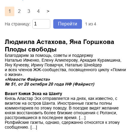
1
2
3
4
>
Перейти
На страницу:
1
из
4
Людмила Астахова, Яна Горшкова
Плоды свободы
Благодарим за помощь, советы и поддержку
Наталью Ивченко, Елену Аликперову, Аркадия Курамшина,
Яну Кучееву, Ирину Поварчук, Наталью Шнейдер
и всех членов ЖЖ-сообщества, посвященного циклу «Помни
о жизни».
«Новости Файриста»
№ 51, от 20 октября 20 года НФ (Файрист)
Визит Князя Эска на Шанту
Князь Аластар Эск отправляется на днях, как известно, с
визитом на остров Шанта. Иностранные газеты полны
комментариев по этому поводу. В поездке видят желание
князя восстановить более близкие отношения с Ролэнси,
расстроившиеся в последнее время. […]
Ролфийские газеты, однако, сдержанно относятся к этому
сообщению. […]