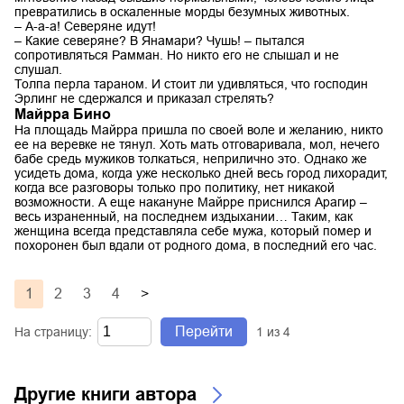
превратились в оскаленные морды безумных животных.
– А-а-а! Северяне идут!
– Какие северяне? В Янамари? Чушь! – пытался
сопротивляться Рамман. Но никто его не слышал и не
слушал.
Толпа перла тараном. И стоит ли удивляться, что господин
Эрлинг не сдержался и приказал стрелять?
Майрра Бино
На площадь Майрра пришла по своей воле и желанию, никто
ее на веревке не тянул. Хоть мать отговаривала, мол, нечего
бабе средь мужиков толкаться, неприлично это. Однако же
усидеть дома, когда уже несколько дней весь город лихорадит,
когда все разговоры только про политику, нет никакой
возможности. А еще накануне Майрре приснился Арагир –
весь израненный, на последнем издыхании… Таким, как
женщина всегда представляла себе мужа, который помер и
похоронен был вдали от родного дома, в последний его час.
1
2
3
4
>
Перейти
На страницу:
1
из
4
Другие книги автора