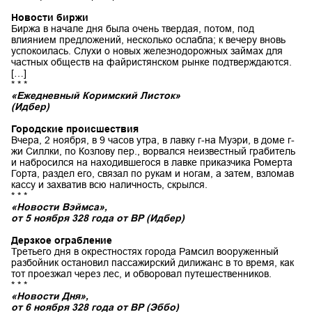
Новости биржи
Биржа в начале дня была очень твердая, потом, под
влиянием предложений, несколько ослабла; к вечеру вновь
успокоилась. Слухи о новых железнодорожных займах для
частных обществ на файристянском рынке подтверждаются.
[…]
* * *
«Ежедневный Коримский Листок»
(Идбер)
Городские происшествия
Вчера, 2 ноября, в 9 часов утра, в лавку г-на Муэри, в доме г-
жи Силлки, по Козлову пер., ворвался неизвестный грабитель
и набросился на находившегося в лавке приказчика Ромерта
Горта, раздел его, связал по рукам и ногам, а затем, взломав
кассу и захватив всю наличность, скрылся.
* * *
«Новости Вэймса»,
от 5 ноября 328 года от ВР (Идбер)
Дерзкое ограбление
Третьего дня в окрестностях города Рамсил вооруженный
разбойник остановил пассажирский дилижанс в то время, как
тот проезжал через лес, и обворовал путешественников.
* * *
«Новости Дня»,
от 6 ноября 328 года от ВР (Эббо)