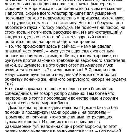
для столь явного недовольства. Что князь в Амалере не
склонен к компромиссам с оппонентами, совсем не склонен.
Напротив, скорее всего Аластар пришлет для усмирения
несколько полков с недвусмысленным приказом: мятежников
– на рудники, вожаков – на виселицу. Но толпа безумна, она
абсолютно глуха к голосу рассудка. Не поможет ни пафос, ни
стройность и логичность рассуждений. И наличествующий у
каждого отдельно взятого обывателя здравый смысл
попятится перед напором общего настроения.
– То, что происходит здесь и сейчас, – Рамман сделал
плавный жест рукой, – именуется в депешах «злостным
неповиновением властям», то бишь, господа хорошие, вы
бунтуете против законных требований верховного властителя.
Какой, вы думаете, на это будет ответ из Амалера? Эск
извинится и скажет: «Эк, я запамятовал! В Янамари ведь
живут самые лучшие мои подданные! Как же я мог их так
обидеть? Конечно же, никакого рекрутского набора не будет»!
Так?
Но явный сарказм его слов мало впечатлил ближайших
собеседников, не говоря уж про дальних. Тем более что
настроения в толпе преобладали воинственные и лозунги
звучали совсем не миролюбивые.
– Доколе нам терпеть издевательства? Доколе биться без
помощи и поддержки?! Одни брошены на погибель! –
громогласно причитал кто-то за спинами потрясающих
кулаками горожан. И если их голоса сливались в
равномерный гул, напоминающий рокот морской, то этот
резкий голос выделялся и ввинчивался в уши. – Без божьей