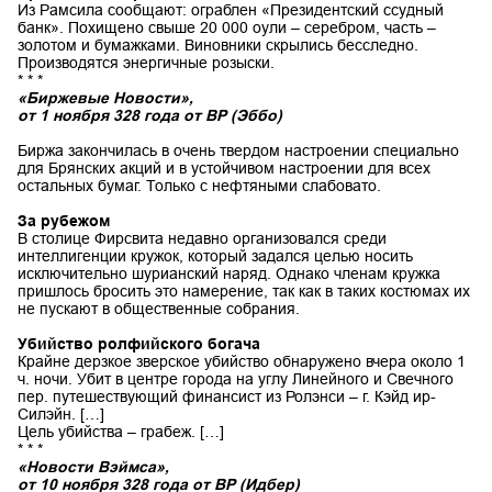
Из Рамсила сообщают: ограблен «Президентский ссудный
банк». Похищено свыше 20 000 оули – серебром, часть –
золотом и бумажками. Виновники скрылись бесследно.
Производятся энергичные розыски.
* * *
«Биржевые Новости»,
от 1 ноября 328 года от ВР (Эббо)
Биржа закончилась в очень твердом настроении специально
для Брянских акций и в устойчивом настроении для всех
остальных бумаг. Только с нефтяными слабовато.
За рубежом
В столице Фирсвита недавно организовался среди
интеллигенции кружок, который задался целью носить
исключительно шурианский наряд. Однако членам кружка
пришлось бросить это намерение, так как в таких костюмах их
не пускают в общественные собрания.
Убийство ролфийского богача
Крайне дерзкое зверское убийство обнаружено вчера около 1
ч. ночи. Убит в центре города на углу Линейного и Свечного
пер. путешествующий финансист из Ролэнси – г. Кэйд ир-
Силэйн. […]
Цель убийства – грабеж. […]
* * *
«Новости Вэймса»,
от 10 ноября 328 года от ВР (Идбер)