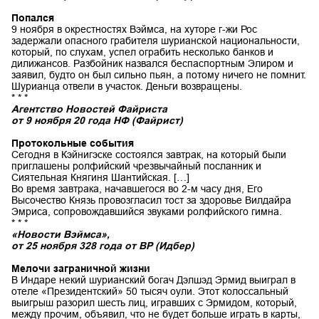
Попался
9 ноября в окрестностях Вэймса, на хуторе г-жи Рос
задержали опасного грабителя шурианской национальности,
который, по слухам, успел ограбить несколько банков и
дилижансов. Разбойник назвался беспаспортным Элиром и
заявил, будто он был сильно пьян, а потому ничего не помнит.
Шурианца отвели в участок. Деньги возвращены.
* * *
Агентство Новостей Файриста
от 9 ноября 20 года НФ (Файрист)
Протокольные события
Сегодня в Кэйнигэске состоялся завтрак, на который были
приглашены ролфийский чрезвычайный посланник и
Сиятельная Княгиня Шантийская. […]
Во время завтрака, начавшегося во 2-м часу дня, Его
Высочество Князь провозгласил тост за здоровье Вилдайра
Эмриса, сопровождавшийся звуками ролфийского гимна.
* * *
«Новости Вэймса»,
от 25 ноября 328 года от ВР (Идбер)
Мелочи заграничной жизни
В Индаре некий шурианский богач Дэлшэд Эрмид выиграл в
отеле «Президентский» 50 тысяч оули. Этот колоссальный
выигрыш разорил шесть лиц, игравших с Эрмидом, который,
между прочим, объявил, что не будет больше играть в карты,