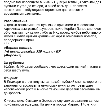
предметом всеобщего внимания. Двери теплицы открыты для
публики с утра до вечера, и в ней весь день толпятся
посетители, любующиеся огромным цветоносом и
ароматными цветками…
Разоблачение
С целью ознакомления публики с приемами и способами
карточных выигрышей шулеров, некто Корбин Далас хлопочет
об открытии при каком-либо из Индарских клубов небольшого
музея с коллекциями крапленых карт и описанием вольтов,
передержек и проч.
* * *
«Верное слово»,
1-й номер декабря 328 года от ВР
(Фирсвит)
За рубежом
Идбер.
Из Индары сообщают, что здесь один пьяный пустил в
себя шесть пуль.
Файрист
В Янамари в этом году выпал такой глубокий снег, которого не
запомнят старожилы, в некоторых пунктах он превышает
человеческий рост, и многие тамошние деревни засыпаны им
до кровель.
К нескольким бывшим в Эскизаре случаям заражения сапом
прибавилось еще два. На днях в городе Мариес 17-летняя