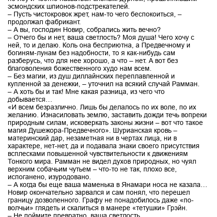
эсмондских шпионов-подстрекателей.
– Пусть чистокровок жрет, нам-то чего беспокоиться, –
продолжал фабрикант.
– А вы, господин Новир, собрались жить вечно?
– Отчего бы и нет, ваша светлость? Моя душа! Чего хочу с
ней, то и делаю. Коль она бесприютна, а Предвечному и
богиням-лунам без надобности, то я как-нибудь сам
разберусь, что для нее хорошо, а что – нет. А вот без
благоволения божественного худо нам всем.
– Без магии, из душ диллайнских переплавленной и
купленной за денежки, – уточнил на всякий случай Рамман.
– А хоть бы и так! Мне какая разница, из чего что
добывается…
«И всем безразлично. Лишь бы делалось по их воле, по их
желанию. Изнасиловать землю, заставить дожди течь вопреки
природным силам, исковеркать законы жизни – вот что такое
магия Душежора-Предвечного». Шурианская кровь –
материнский дар, незаметная ни в чертах лица, ни в
характере, нет-нет, да и подавала знаки своего присутствия
всплесками повышенной чувствительности к движениям
Тонкого мира. Рамман не видел духов природных, но чуял
верхним собачьим чутьем – что-то не так, плохо все,
испоганено, изуродовано.
– А когда бы еще ваша маменька в Янамари носа не казала…
Новир окончательно зарвался и сам понял, что перешел
границу дозволенного. Графу не понадобилось даже «по-
волчьи» глядеть и скалиться в манере «тетушки» Грэйн.
– Не поймите превратно, ваша светлость…