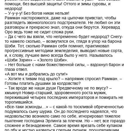
помощи, без высшей защиты! Оттого и зимы суровы, и
недород!
– У-у-у-у! Без богов никак нельзя!
Рамман насторожился, даже на цыпочки привстал, чтобы
разглядеть звонкоголосого подстрекателя. Не любил он эти
разговоры и прекрасно знал, откуда они берутся. Херевард
Оро ведь тоже не сидит сложа руки.
– Да с чего вы взяли, что непременно будет недород? Снегу-
то намело сколько, – возмутился он, глядя в упор на барона
Шэби. Тот, сколько Рамман себя помнил, практиковал
прогрессивные методики земледелия, выводил новые сорта,
и, к слову, лучшее вино всегда было у него. Называлось
«Шэби Зэрин» – «Золото Шэби».
– Нет больше с нами божественной силы, – вздохнул барон и
глаза отвел.
«А вот мы и добрались до сути!»
– Хотите к тивам под крыло? – напрямик спросил Рамман. –
Готовы платить душами за колдовство?
– Так вроде же наши души Предвечному не по вкусу? –
хмыкнул Новир-старший, здоровенного роста мужик,
переживший четырех последних императоров и помирать не
торопившийся.
«Все-таки эсмонды…» – с какой-то тоскливой обреченностью
подумалось сыну шуриа. Он до последнего надеялся, что
недовольство возникло само по себе, игнорировал тяжелое
пыхтение господина Эрлинга за плечом. Но – нет, все гораздо
сложнее и безнадежнее. Самое время врезать себе кулаком
по лбу и честно назваться слепым дурнем, прошляпившим