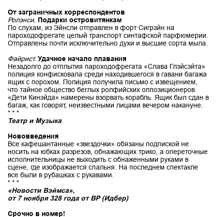
От заграничных корреспондентов
Ролэнси.
Подарки островитянкам
По слухам, из Эйнсли отправлен в форт Сигрэйн на
пароходофрегате целый транспорт синтафской парфюмерии.
Отправлены почти исключительно духи и высшие сорта мыла.
Файрист.
Удачное начало плавания
Незадолго до отплытия пароходофрегата «Слава Глэйсэйта»
полиция конфисковала среди находившегося в гавани багажа
ящик с порохом. Полиция получила письмо с извещением,
что тайное общество беглых ролфийских оппозиционеров
«Дети Кинэйда» намерены взорвать корабль. Ящик был сдан в
багаж, как говорят, неизвестными лицами вечером накануне.
* * *
Театр и Музыка
Нововведения
Все кафешантанные «звездочки» обязаны подпиской не
носить на юбках разрезов, обнажающих трико, а опереточные
исполнительницы не выходить с обнаженными руками в
сцене, где изображается спальня. На последнем спектакле
все были в рубашках с рукавами.
* * *
«Новости Вэймса»,
от 7 ноября 328 года от ВР (Идбер)
Срочно в номер!