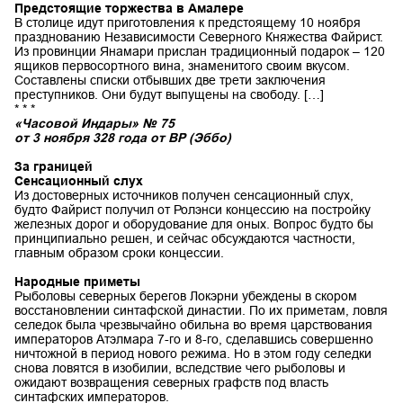
Предстоящие торжества в Амалере
В столице идут приготовления к предстоящему 10 ноября
празднованию Независимости Северного Княжества Файрист.
Из провинции Янамари прислан традиционный подарок – 120
ящиков первосортного вина, знаменитого своим вкусом.
Составлены списки отбывших две трети заключения
преступников. Они будут выпущены на свободу. […]
* * *
«Часовой Индары» № 75
от 3 ноября 328 года от ВР (Эббо)
За границей
Сенсационный слух
Из достоверных источников получен сенсационный слух,
будто Файрист получил от Ролэнси концессию на постройку
железных дорог и оборудование для оных. Вопрос будто бы
принципиально решен, и сейчас обсуждаются частности,
главным образом сроки концессии.
Народные приметы
Рыболовы северных берегов Локэрни убеждены в скором
восстановлении синтафской династии. По их приметам, ловля
селедок была чрезвычайно обильна во время царствования
императоров Атэлмара 7-го и 8-го, сделавшись совершенно
ничтожной в период нового режима. Но в этом году селедки
снова ловятся в изобилии, вследствие чего рыболовы и
ожидают возвращения северных графств под власть
синтафских императоров.