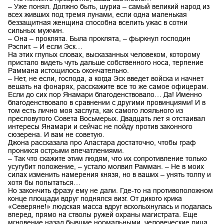
– Уже понял. Должно быть, шуриа – самый великий народ из
всех живших под тремя лунами, если одна маленькая
беззащитная женщина способна вселить ужас в сотни
сильных мужчин.
– Она – проклята. Была проклята, – фыркнул господин
Рэспит. – И если Эск…
На этих глупых словах, высказанных человеком, которому
пристало видеть чуть дальше собственного носа, терпение
Раммана истощилось окончательно.
– Нет, не если, господа, а когда Эск введет войска и начнет
вешать на фонарях, расскажите все то же самое офицерам.
Если до сих пор Янамари благоденствовало… Да! Именно
благоденствовало в сравнении с другими провинциями! И в
том есть лично моя заслуга, как самого лояльного из
пресловутого Совета Восьмерых. Двадцать лет я отстаивал
интересы Янамари и сейчас не пойду против законного
сюзерена. И вам не советую.
Джона рассказала про Аластара достаточно, чтобы граф
проникся острыми впечатлениями.
– Так что скажите этим людям, что их сопротивление только
усугубит положение, – устало молвил Рамман. – Не в моих
силах изменить намерения князя, но в ваших – унять толпу и
хотя бы попытаться…
Но закончить фразу ему не дали. Где-то на противоположном
конце площади вдруг поднялся визг. От дикого крика
«Северяне!» людская масса вдруг всколыхнулась и подалась
вперед, прямо на стволы ружей охраны магистрата. Еще
мгновение назад бывшие нормальными, человеческие лица