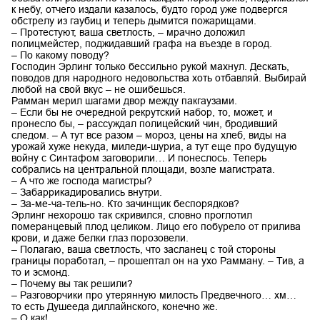
к небу, отчего издали казалось, будто город уже подвергся
обстрелу из гаубиц и теперь дымится пожарищами.
– Протестуют, ваша светлость, – мрачно доложил
полицмейстер, поджидавший графа на въезде в город.
– По какому поводу?
Господин Эрлинг только бессильно рукой махнул. Дескать,
поводов для народного недовольства хоть отбавляй. Выбирай
любой на свой вкус – не ошибешься.
Рамман мерил шагами двор между пакгаузами.
– Если бы не очередной рекрутский набор, то, может, и
пронесло бы, – рассуждал полицейский чин, бродивший
следом. – А тут все разом – мороз, цены на хлеб, виды на
урожай хуже некуда, миледи-шуриа, а тут еще про будущую
войну с Синтафом заговорили… И понеслось. Теперь
собрались на центральной площади, возле магистрата.
– А что же господа магистры?
– Забаррикадировались внутри.
– За-ме-ча-тель-но. Кто зачинщик беспорядков?
Эрлинг нехорошо так скривился, словно проглотил
померанцевый плод целиком. Лицо его побурело от прилива
крови, и даже белки глаз порозовели.
– Полагаю, ваша светлость, что засланец с той стороны
границы поработал, – прошептал он на ухо Рамману. – Тив, а
то и эсмонд.
– Почему вы так решили?
– Разговорчики про утерянную милость Предвечного… хм…
то есть Душееда диллайнского, конечно же.
– О как!