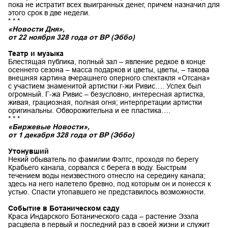
пока не истратит всех выигранных денег, причем назначил для
этого срок в две недели.
* * *
«Новости Дня»,
от 22 ноября 328 года от ВР (Эббо)
Театр и музыка
Блестящая публика, полный зал – явление редкое в конце
осеннего сезона – масса подарков и цветы, цветы, – такова
внешняя картина вчерашнего оперного спектакля «Отсана»
с участием знаменитой артистки г-жи Ривис…. Успех был
огромный. Г-жа Ривис – безусловно, интересная артистка,
живая, грациозная, полная огня; интерпретации артистки
оригинальны. Обворожительна и ее пластика….
* * *
«Биржевые Новости»,
от 1 декабря 328 года от ВР (Эббо)
Утонувший
Некий обыватель по фамилии Фэлтс, проходя по берегу
Крабьего канала, сорвался с берега в воду. Быстрым
течением воды неизвестного отнесло на середину канала;
здесь на него налетело бревно, под которым он и понесся к
устью. Спасти утопавшего не представилось возможности.
Событие в Ботаническом саду
Краса Индарского Ботанического сада – растение Эзэла
расцвела в первый и последний раз в своей жизни и служит