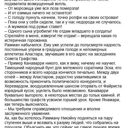
подхватила возмущенный вопль.
– От морозища уже вся лоза померзла!
– И от озимых ничего не останется!
– С голоду пухнуть начнем, точно ролфи на своих островах!
– Пока они у себя сидели, так и у нас недорода не случалось.
– А мужиков под ружье ставят!
– Одного сына угробили! Не отдам младшего в солдаты!
Стреляйте в меня, изверги! Не отдам! – верещала какая-то
истеричная горожанка.
Рамман набычился. Ему уже успели до полусмерти надоесть
постоянные упреки в грядущем голоде и непомерных
аппетитах Аластара, звучавшие в его адрес на заседаниях
Совета Графства.
– Пример Канаварри никого, как я вижу, ничему не научил.
Тамошний народный бунт для мятежного соратника Эска, его
сторонников и всего народа кончился печально. Между двух
огней – между Аластаром, радостно ухватившимся за
возможность прикончить политического конкурента, и
Херевардом, воодушевленным шансом оторвать от Файриста
изрядный кусок, уцелеть было невозможно. Канаварри
буквально выгорело, в некоторых местах до голых камней. И
большинство графств усвоили горький урок. Кроме Янамари,
как теперь выяснилось.
– Мы требуем справедливого отношения и вполне
заслуженного уважения.
Ах, как бы хотелось Рамману Никэйну подняться на пару
ступенек выше и воззвать к разуму людей, что собрались на
площади. Объяснить им, что сейчас не самое лучшее время