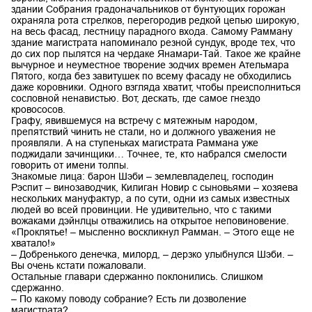
здании Собрания градоначальников от бунтующих горожан
охраняла рота стрелков, перегородив редкой цепью широкую,
на весь фасад, лестницу парадного входа. Самому Рамману
здание магистрата напоминало резной сундук, вроде тех, что
до сих пор пылятся на чердаке Янамари-Тай. Такое же крайне
вычурное и неуместное творение зодчих времен Ательмара
Пятого, когда без завитушек по всему фасаду не обходились
даже коровники. Одного взгляда хватит, чтобы преисполниться
сословной ненавистью. Вот, дескать, где самое гнездо
кровососов.
Графу, явившемуся на встречу с мятежным народом,
препятствий чинить не стали, но и должного уважения не
проявляли. А на ступеньках магистрата Раммана уже
поджидали зачинщики… Точнее, те, кто набрался смелости
говорить от имени толпы.
Знакомые лица: барон Шэби – землевладелец, господин
Рэспит – винозаводчик, Килиган Новир с сыновьями – хозяева
нескольких мануфактур, а по сути, одни из самых известных
людей во всей провинции. Не удивительно, что с такими
вожаками дэйнлцы отважились на открытое неповиновение.
«Проклятье! – мысленно воскликнул Рамман. – Этого еще не
хватало!»
– Добренького денечка, милорд, – дерзко улыбнулся Шэби. –
Вы очень кстати пожаловали.
Остальные главари сдержанно поклонились. Слишком
сдержанно.
– По какому поводу собрание? Есть ли дозволение
магистрата?