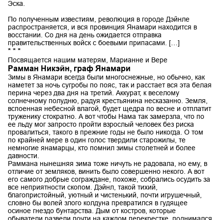
Эска.
По полученным известиям, революция в городе Дэйнле
распространяется, и вся провинция Янамари находится в
восстании. Со дня на день ожидается отправка
правительственных войск с боевыми припасами. […]
* * *
Посвящается нашим матерям, Марианне и Вере
Рамман Никэйн, граф Янамари
Зимы в Янамари всегда были многоснежные, но обычно, как
наметет за ночь сугробы по пояс, так и расстает вся эта белая
перина через два дня на третий. Аккурат, к веселому
солнечному полудню, радуя крестьянина несказанно. Земля,
вспоенная небесной влагой, будет щедра по весне и отплатит
труженику стократно. А вот чтобы Нама так замерзла, что по
ее льду мог запросто пройти взрослый человек без риска
провалиться, такого в прежние годы не было никогда. О том
по крайней мере в один голос твердили старожилы, те
немногие янамарцы, кто помнил зимы столетней и более
давности.
Раммана нынешняя зима тоже ничуть не радовала, но ему, в
отличие от земляков, винить было совершенно некого. А вот
его самого добрые сограждане, похоже, собрались осудить за
все неприятности скопом. Дэйнл, такой тихий,
благопристойный, уютный и чистенький, почти игрушечный,
словно бы волей злого колдуна превратился в гудящее
осиное гнездо бунтарства. Дым от костров, которые
обыватели развели почти на каждом перекрестке, поднимался