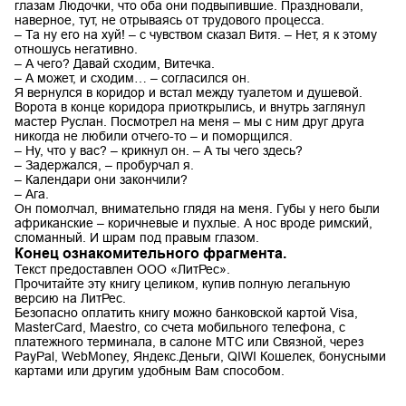
глазам Людочки, что оба они подвыпившие. Праздновали,
наверное, тут, не отрываясь от трудового процесса.
– Та ну его на хуй! – с чувством сказал Витя. – Нет, я к этому
отношусь негативно.
– А чего? Давай сходим, Витечка.
– А может, и сходим… – согласился он.
Я вернулся в коридор и встал между туалетом и душевой.
Ворота в конце коридора приоткрылись, и внутрь заглянул
мастер Руслан. Посмотрел на меня – мы с ним друг друга
никогда не любили отчего-то – и поморщился.
– Ну, что у вас? – крикнул он. – А ты чего здесь?
– Задержался, – пробурчал я.
– Календари они закончили?
– Ага.
Он помолчал, внимательно глядя на меня. Губы у него были
африканские – коричневые и пухлые. А нос вроде римский,
сломанный. И шрам под правым глазом.
Конец ознакомительного фрагмента.
Текст предоставлен ООО «ЛитРес».
Прочитайте эту книгу целиком, купив полную легальную
версию на ЛитРес.
Безопасно оплатить книгу можно банковской картой Visa,
MasterCard, Maestro, со счета мобильного телефона, с
платежного терминала, в салоне МТС или Связной, через
PayPal, WebMoney, Яндекс.Деньги, QIWI Кошелек, бонусными
картами или другим удобным Вам способом.