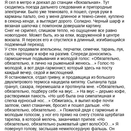
Я сел в метро и доехал до станции «Вокзальная». Тут
сходились поезда дальнего следования и пригородные
электрички. Было уже темновато, я пошел, сунув руки в
карманы пальто, оно у меня длинное и темно-синее, куплено
в секонд-хенде, а выглядит дорого. Солидно. Черный шарф и
вязаная шапочка с помпоном довершали картину.
Снег не скрипел, слишком тепло, но ощущение все равно
новогоднее. Может быть, из-за елки, водруженной в центре
вокзала. Я пересек его и спустился в длинный, изгибающийся
подземный переход.
У стен продавали апельсины, перчатки, семечки, тарань, лук,
сало, картошку и кофе на разлив. Спереди доносились
гармошечные подвывания и молодой голос: «Обязательно,
обязательно, я лично на рыженькой женюсь…» Голос-то
молодой, а вот дядя-гармонист, который здесь на посту
каждый вечер, седой и вислощекий.
Я остановился, отдал гривну, и продавщица из большого
двухлитрового термоса нацедила кипятку. Сыпанула туда
гранул, сахара, перемешала и протянула мне. «Обязательно,
обязательно, подберу себе на вкус…» На вкус – дерьмо кофе,
растворимая пакость. «Но шоб была она симпатишная и
слегка курносый нос…» Обжигаясь, я выпил кофе почти
залпом, смял стаканчик, бросил и пошел дальше. «Но
обязательно, обязательно…» Пожилой дядя с гармонью и
молодым голосом, у ног его прямо на снегу стояла щербатая
тарелка, в которой мелочь, заканчивал припев: «Но
обязательно, обязательно рыжеватый цвет волоООО…» Я
повернул голову, заслышав немилосердную фальшь. Он