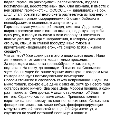
падал, гармошка расходилась, распахивалась, издавая
исступленный, неестественный звук. Она визжала, и вместе с
ней хрипел гармонист: «…ОСССС…» – заваливаясь на бок.
Дядя упал, брызги грязного снега разлетелись из-под него, и
торговавшая рядом сморщенными яблоками бабешка в
невообразимом есенинском зипуне ахнула.
Гармонь, издав умирающий аккорд, смолкла. Дядя лежал,
широко раскинув ноги в ватных штанах, подогнув под себя
одну руку, а вторую вытянув в мою сторону. Я поспешно
шагнул дальше, уходя с направления, в котором указывала
его рука, слыша за спиной возбужденные голоса и
причитания: «поднимите его», «та скорую трэба», «може,
сердце?».
Что за черт? Уже сотни раз я этого дядю здесь видел. Надо
же, именно в тот момент, когда я мимо проходил…
За переходом остановка троллейбусов, и как раз один
подъехал. На горку, до площади. Я вышел на Соломенке,
здесь большущее бетонное здание института, в котором моя
контора арендует полуподвальное помещение.
Совсем стемнело и сделалось как-то неприкаянно. Людишки
мимо топали, кое-кто еще даже с елками, хотя до Нового года
осталось всего ничего. Два раза Деды Морозы прошли, а один
раз – пожилая Снегурочка. А дядя с гармонью-то? Упал – и
нет его. Странно как-то, даже дико… Пришлось поднять
воротник пальто, потому что снег пошел сильнее. Сквозь него
фонари светились, как какие-нибудь фосфоресцирующие
медузы в мутной океанской толще. Обойдя институт, я
спустился по узкой бетонной лестнице и попал в