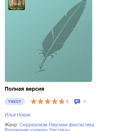
Полная версия
текст
5
0
Илья Новак
Жанр:
сюрреализм
научная фантастика
вторжение «чужих»
рассказы