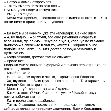
– Петро ж домой отпросился.
– Так ты вместо него на всю ночь?
Я улыбнулся Люде и кивнул Вите.
– Вы долго еще?
– Меня муж прибьет, – пожаловалась Людочка плаксиво. – Я ж
почти ничего приготовить не успела.
– Да нет, мы закончили уже эти календари. Сейчас идем.
– А, ну ладно… – Я стоял, все еще разминая сигарету и
вспоминая, где спички. Сунул ее в зубы, хлопнул по карману
джинсов – а спички-то в пальто, кажется. Собрался было
подойти к вешалке, но Витя достал розовую зажигалку и
щелкнул ею.
– Когда заходил, грохота там не слыхал?
– Вроде нет…
Людочка уже закончила с формой и снимала перчатки. От нее
пахло ацетоном.
– Какой грохот?
– Не грохот, там шумело что-то, – произнесла Людочка.
– Ха, шумело… – Витя грузно слез со стола. – Там гаражи, ты
ж видел? Кто-то закричал…
– Менты, – убежденно сказала Людочка.
– Какие ж менты? Чего б это они шумели? Какой-то звук,
потом побежал кто-то…
– Да, и вроде стекло разбилось.
– Так вы б сходили, посмотрели, – предложил я, только
сейчас замечая по неверным движениям Вити и блестящим