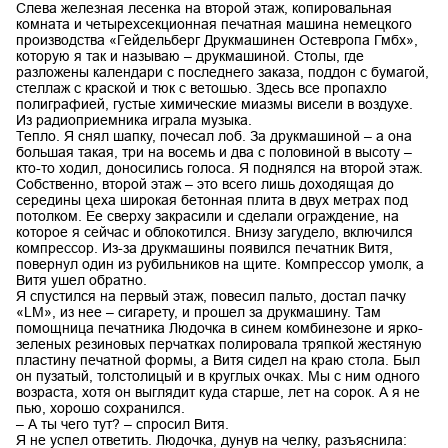
Слева железная лесенка на второй этаж, копировальная
комната и четырехсекционная печатная машина немецкого
производства «Гейдельберг Друкмашинен Остевропа Гмбх»,
которую я так и называю – друкмашиной. Столы, где
разложены календари с последнего заказа, поддон с бумагой,
стеллаж с краской и тюк с ветошью. Здесь все пропахло
полиграфией, густые химические миазмы висели в воздухе.
Из радиоприемника играла музыка.
Тепло. Я снял шапку, почесал лоб. За друкмашиной – а она
большая такая, три на восемь и два с половиной в высоту –
кто-то ходил, доносились голоса. Я поднялся на второй этаж.
Собственно, второй этаж – это всего лишь доходящая до
середины цеха широкая бетонная плита в двух метрах под
потолком. Ее сверху закрасили и сделали ограждение, на
которое я сейчас и облокотился. Внизу загудело, включился
компрессор. Из-за друкмашины появился печатник Витя,
повернул один из рубильников на щите. Компрессор умолк, а
Витя ушел обратно.
Я спустился на первый этаж, повесил пальто, достал пачку
«LM», из нее – сигарету, и прошел за друкмашину. Там
помощница печатника Людочка в синем комбинезоне и ярко-
зеленых резиновых перчатках полировала тряпкой жестяную
пластину печатной формы, а Витя сидел на краю стола. Был
он пузатый, толстолицый и в круглых очках. Мы с ним одного
возраста, хотя он выглядит куда старше, лет на сорок. А я не
пью, хорошо сохранился.
– А ты чего тут? – спросил Витя.
Я не успел ответить. Людочка, дунув на челку, разъяснила: