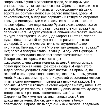
заброшенный угол внутреннего двора, за которым уже
ржавые, покинутые гаражи и свалка. Офис наш находится в
другой, более обжитой части, а производственный цех с
воротами, обитыми полосами белого пластика, здесь. Я
приостановился, вытер нос перчаткой и глянул по сторонам.
Громада института, где светилась всего пара окон (это в
нашем офисе, там еще мастер Руслан сидит, скорее всего)
возвышалась слева, а справа – ржавые стенки гаражей за
пеленой снега. Я вдруг увидел на ближайшем гараже какую-то
фигуру, пригляделся: ё-моё, Дед Мороз! Он стоял, уперев
руки в бока – темный силуэт на фоне размытого света
фонарей. Стоял и смотрел вниз, на внутренний двор
института. Пьяный, что ли? Что ему там делать, на гаражах?
Нет, совсем муторно стало на улице. И одинокая фигура на
гараже производила такое тоскливое впечатление, что я
быстро открыл ворота и вошел в цех.
…коридор, слева двери туалета, душевой, потом склада,
потом просторная ниша, где охрана сидит. Я ждал этого.
Ждал, чтобы убедиться еще раз: настоящая причина, по
которой я приперся сюда в новогоднюю ночь, не выдумана
мной. Между дверями туалета и душевой расстояние метров
пять, а сами помещения – метра два шириной каждое. Не
больше. Я встал и глянул на стену коридора между ними. Нет,
не в порядке тут что-то, я прав таки. Давно меня это мучает, а
теперь вот как раз есть возможность разобраться.
Охранника Пети уже нет, смылся, эгоист, домой, не
дождавшись меня. Вот он, цех – все стены в белой
пластмассе. Справа клеть подъемника и закуток наладчиков.