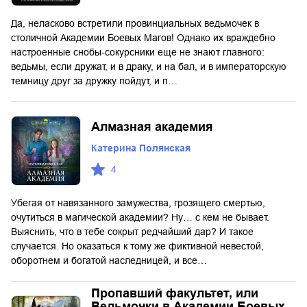
Да, неласково встретили провинциальных ведьмочек в
столичной Академии Боевых Магов! Однако их враждебно
настроенные снобы-сокурсники еще не знают главного:
ведьмы, если дружат, и в драку, и на бал, и в императорскую
темницу друг за дружку пойдут, и п…
Алмазная академия
Катерина Полянская
4
Убегая от навязанного замужества, грозящего смертью,
очутиться в магической академии? Ну… с кем не бывает.
Выяснить, что в тебе сокрыт редчайший дар? И такое
случается. Но оказаться к тому же фиктивной невестой,
оборотнем и богатой наследницей, и все…
Пропавший факультет, или
Ведьмочки в Академии Боевых