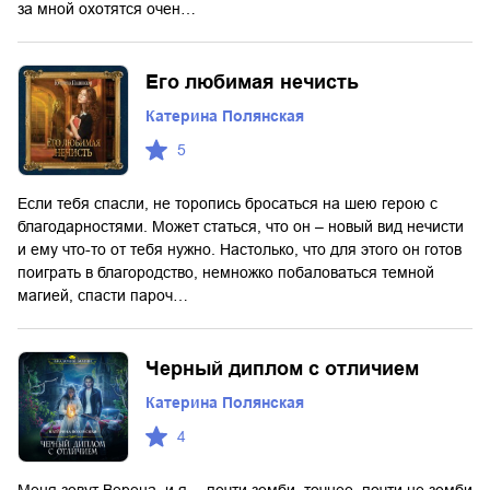
за мной охотятся очен…
Его любимая нечисть
Катерина Полянская
5
Если тебя спасли, не торопись бросаться на шею герою с
благодарностями. Может статься, что он – новый вид нечисти
и ему что-то от тебя нужно. Настолько, что для этого он готов
поиграть в благородство, немножко побаловаться темной
магией, спасти пароч…
Черный диплом с отличием
Катерина Полянская
4
Меня зовут Верена, и я… почти зомби, точнее, почти не зомби