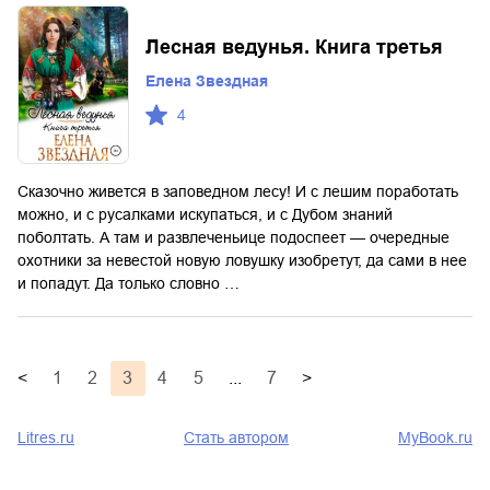
Лесная ведунья. Книга третья
Елена Звездная
4
Сказочно живется в заповедном лесу! И с лешим поработать
можно, и с русалками искупаться, и с Дубом знаний
поболтать. А там и развлеченьице подоспеет — очередные
охотники за невестой новую ловушку изобретут, да сами в нее
и попадут. Да только словно …
<
1
2
3
4
5
...
7
>
Litres.ru
Стать автором
MyBook.ru