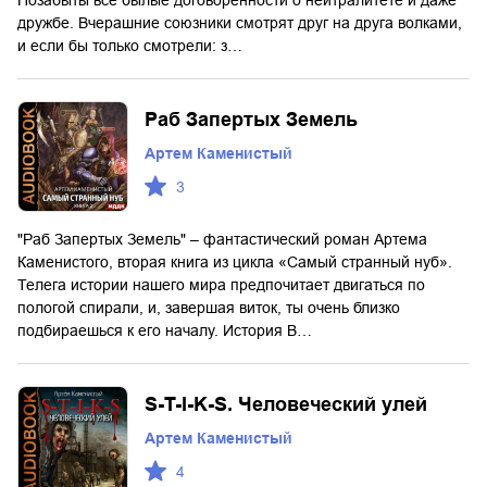
Позабыты все былые договоренности о нейтралитете и даже
дружбе. Вчерашние союзники смотрят друг на друга волками,
и если бы только смотрели: з…
Раб Запертых Земель
Артем Каменистый
3
"Раб Запертых Земель" – фантастический роман Артема
Каменистого, вторая книга из цикла «Самый странный нуб».
Телега истории нашего мира предпочитает двигаться по
пологой спирали, и, завершая виток, ты очень близко
подбираешься к его началу. История В…
S-T-I-K-S. Человеческий улей
Артем Каменистый
4