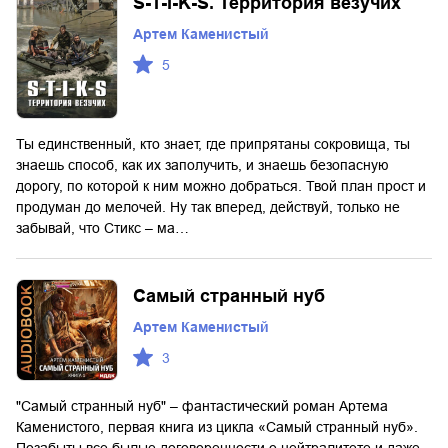
S-T-I-K-S. Территория везучих
Артем Каменистый
5
Ты единственный, кто знает, где припрятаны сокровища, ты
знаешь способ, как их заполучить, и знаешь безопасную
дорогу, по которой к ним можно добраться. Твой план прост и
продуман до мелочей. Ну так вперед, действуй, только не
забывай, что Стикс – ма…
Самый странный нуб
Артем Каменистый
3
"Самый странный нуб" – фантастический роман Артема
Каменистого, первая книга из цикла «Самый странный нуб».