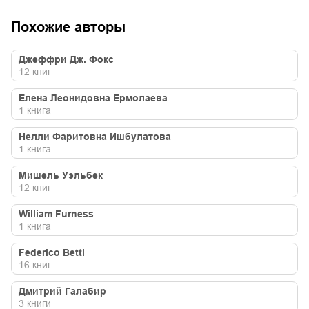
Похожие авторы
Джеффри Дж. Фокс
12
книг
Елена Леонидовна Ермолаева
1
книга
Нелли Фаритовна Ишбулатова
1
книга
Мишель Уэльбек
12
книг
William Furness
1
книга
Federico Betti
16
книг
Дмитрий Галабир
3
книги