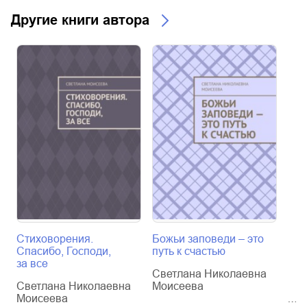
Другие книги автора
Стиховорения.
Божьи заповеди – это
Как
Спасибо, Господи,
путь к счастью
реб
за все
отк
Светлана Николаевна
Светлана Николаевна
Моисеева
Све
Моисеева
Мо