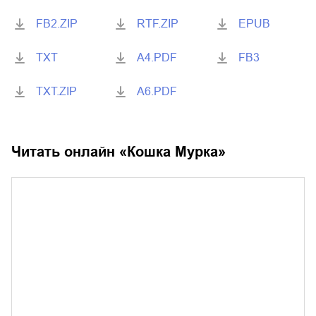
FB2.ZIP
RTF.ZIP
EPUB
TXT
A4.PDF
FB3
TXT.ZIP
A6.PDF
Читать онлайн «
Кошка Мурка
»