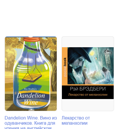
Dandelion Wine. Вино из
Лекарство от
Надв
одуванчиков. Книга для
меланхолии
Рэй 
чтения на английском