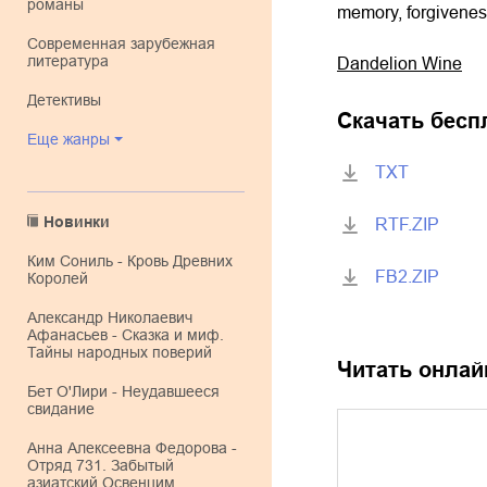
романы
memory, forgiveness
современная зарубежная
литература
Dandelion Wine
детективы
Скачать бесп
Еще жанры
TXT
Новинки
RTF.ZIP
Ким Сониль - Кровь Древних
FB2.ZIP
Королей
Александр Николаевич
Афанасьев - Сказка и миф.
Тайны народных поверий
Читать онлай
Бет О'Лири - Неудавшееся
свидание
Анна Алексеевна Федорова -
Отряд 731. Забытый
азиатский Освенцим