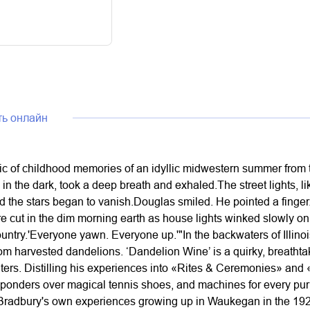
ть онлайн
c of childhood memories of an idyllic midwestern summer from t
in the dark, took a deep breath and exhaled.The street lights, 
d the stars began to vanish.Douglas smiled. He pointed a finge
 cut in the dim morning earth as house lights winked slowly on
ountry.'Everyone yawn. Everyone up.'"In the backwaters of Illin
rom harvested dandelions. ‘Dandelion Wine’ is a quirky, breatht
writers. Distilling his experiences into «Rites & Ceremonies» an
 ponders over magical tennis shoes, and machines for every purp
Bradbury's own experiences growing up in Waukegan in the 1920