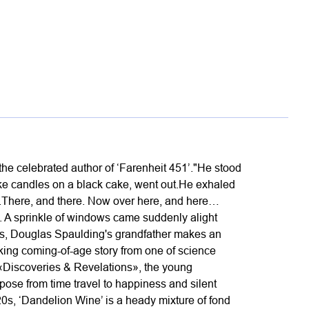
he celebrated author of ‘Farenheit 451’."He stood
like candles on a black cake, went out.He exhaled
r.There, and there. Now over here, and here…
. A sprinkle of windows came suddenly alight
ois, Douglas Spaulding's grandfather makes an
aking coming-of-age story from one of science
d «Discoveries & Revelations», the young
ose from time travel to happiness and silent
s, ‘Dandelion Wine’ is a heady mixture of fond