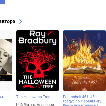
 автора
ем
The Halloween Tree
Fahrenheit 451. 451
градус по Фаренгейту.
Рэй Дуглас Брэдбери
Книга для чтения на