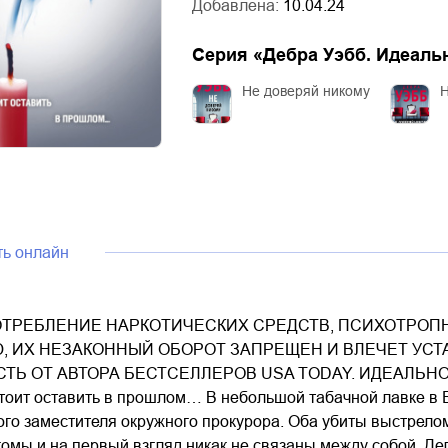
Добавлена:
10.04.24
Серия «
Дебра Уэбб. Идеаль
Не доверяй никому
Н
ть онлайн
ТРЕБЛЕНИЕ НАРКОТИЧЕСКИХ СРЕДСТВ, ПСИХОТРОПН
, ИХ НЕЗАКОННЫЙ ОБОРОТ ЗАПРЕЩЕН И ВЛЕЧЕТ УС
ТЬ ОТ АВТОРА БЕСТСЕЛЛЕРОВ USA TODAY. ИДЕАЛЬНО
тоит оставить в прошлом… В небольшой табачной лавке в
о заместителя окружного прокурора. Оба убиты выстрелом 
омы и на первый взгляд никак не связаны между собой. Дел