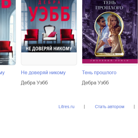
му
Не доверяй никому
Тень прошлого
Дебра Уэбб
Дебра Уэбб
Litres.ru
Стать автором