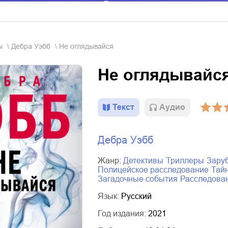
ы
Дебра Уэбб
Не оглядывайся
Не оглядывайс
Текст
Aудио
Дебра Уэбб
Жанр:
детективы
триллеры
зар
полицейское расследование
та
загадочные события
расследова
Язык:
Русский
Год издания:
2021