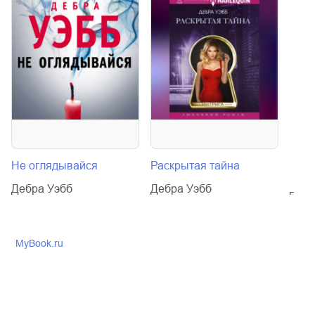
Не оглядывайся
Раскрытая тайна
Раск
Дебра Уэбб
Дебра Уэбб
Дебр
MyBook.ru