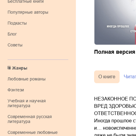
Бесплатные книги
Популярные авторы
Подкасты
Блог
Советы
Полная версия
Жанры
О книге
Чита
любовные романы
фэнтези
НЕЗАКОННОЕ ПО
учебная и научная
литература
ВРЕД ЗДОРОВЬЮ
ОТВЕТСТВЕННОС
современная русская
Иногда прошлое с
литература
и… новоиспеченног
современные любовные
даже не были знак