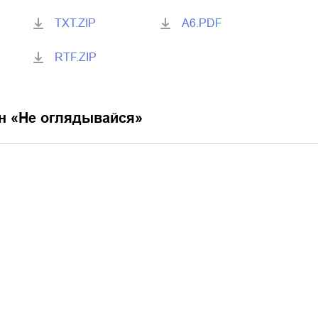
TXT.ZIP
A6.PDF
RTF.ZIP
н «
Не оглядывайся
»