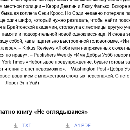
м местной полиции – Керри Девлин и Люку Фалько. Вскоре в
х бывшая коллега Сэди Кросс. Но Сэди недавно потеряла п
е один шифр, который нужно разгадать, чтобы найти подск
 в Брайтонской академии, столкнула с лестницы другую уч
в памяти и подозрительной новой однокласснице. И снова 
жду собой, как в тщательно выстроенной головоломке. «Ин
иллера». – Kirkus Reviews «Любители напряженных сюжетны
ся по нраву». – Publishers Weekly «Имя Дебры Уэбб говорит
 York Times «Небольшое предупреждение: будьте готовы за
от чтения станет невозможно». – Washington Post «Дебра У
вествованием с множеством сложных персонажей. С нетер
 – Лорет Энн Уайт
латно книгу «
Не оглядывайся
»
TXT
A4.PDF