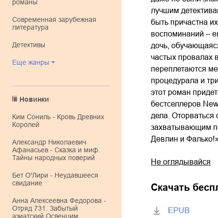
романы
лучшим детектива
современная зарубежная
быть причастна и
литература
воспоминаний – ещ
детективы
дочь, обучающаяся
частых провалах 
Еще жанры
переплетаются ме
процедурала и тр
этот роман придет
Новинки
бестселлеров New
дела. Оторваться 
Ким Сониль - Кровь Древних
Королей
захватывающим по
Девлин и Фалько!»
Александр Николаевич
Афанасьев - Сказка и миф.
Тайны народных поверий
Не оглядывайся
Бет О'Лири - Неудавшееся
свидание
Скачать бесп
Анна Алексеевна Федорова -
Отряд 731. Забытый
EPUB
азиатский Освенцим