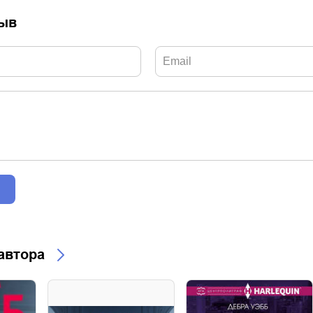
зыв
 автора