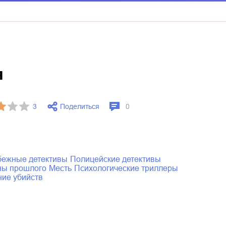
я
Поделиться
3
0
убежные детективы
полицейские детективы
йны прошлого
месть
психологические триллеры
ние убийств