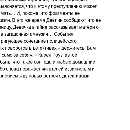
ыясняется, что к этому преступлению может
амять… И, похоже, что фрагменты ее
азки. В это же время Девлин сообщают, что ее
еницу. Девочка втайне рассказывает матери о
эта загадочная амнезия… События
тригующее сочетание полицейского
х поворотов в детективах – держитесь! Вам
 само за себя». – Карен Роуз, автор
быть, что такое сон, еда и любые домашние
эбб снова поражает читателей извилистым и
пением жду новых встреч с детективами