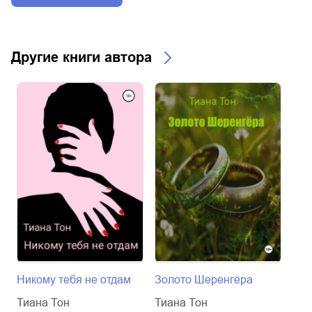
Другие книги автора
Никому тебя не отдам
Золото Шеренгёра
Мы 
Тиана Тон
Тиана Тон
Тиа