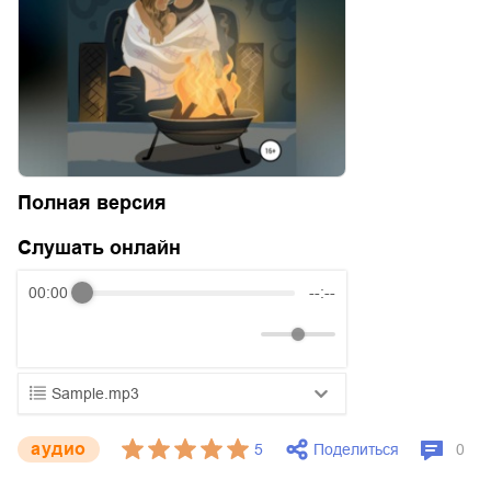
Полная версия
Слушать онлайн
00:00
--:--
Sample.mp3
01.mp3
25:10
aудио
Поделиться
5
0
02.mp3
20:50