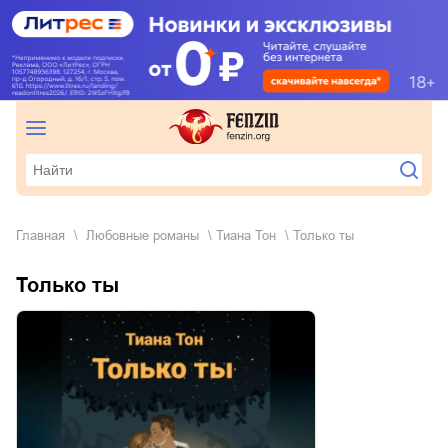
Главная
любовные романы
Тиана Тон
Только ты
Только ты