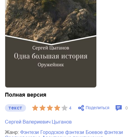
Полная версия
текст
Поделиться
4
0
Сергей Валериевич Цыганов
Жанр:
фэнтези
городское фэнтези
боевое фэнтези