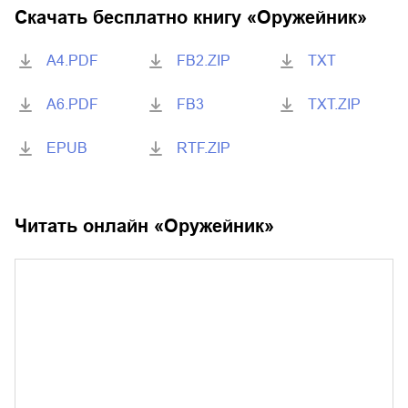
Скачать бесплатно книгу «
Оружейник
»
A4.PDF
FB2.ZIP
TXT
A6.PDF
FB3
TXT.ZIP
EPUB
RTF.ZIP
Читать онлайн «
Оружейник
»