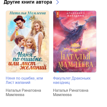
Другие книги автора
Няня по ошибке, или
Факультет Драконьих
Биб
Лист желаний
наездниц
дем
Наталья Ринатовна
Наталья Ринатовна
Нат
Мамлеева
Мамлеева
Ма