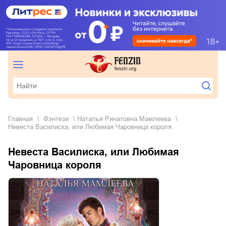
Главная
фэнтези
Наталья Ринатовна Мамлеева
Невеста Василиска, или Любимая Чаровница короля
Невеста Василиска, или Любимая
Чаровница короля