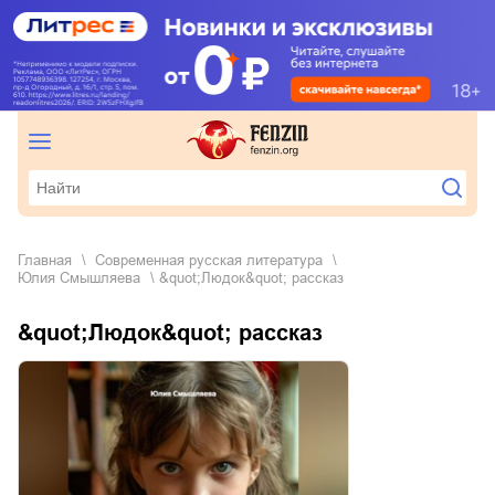
Главная
современная русская литература
Юлия Смышляева
&quot;Людок&quot; рассказ
&quot;Людок&quot; рассказ