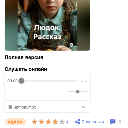
Полная версия
Слушать онлайн
00:00
--:--
Sample.mp3
01.mp3
25:10
aудио
Поделиться
4
0