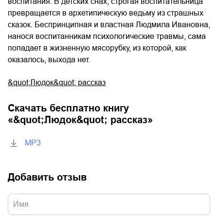
воспитания. В детских снах, строгая воспитательница
превращается в архетипическую ведьму из страшных
сказок. Беспринципная и властная Людмила Ивановна,
нанося воспитанникам психологические травмы, сама
попадает в жизненную мясорубку, из которой, как
оказалось, выхода нет.
&quot;Людок&quot; рассказ
Скачать бесплатно книгу
«
&quot;Людок&quot; рассказ
»
MP3
Добавить отзыв