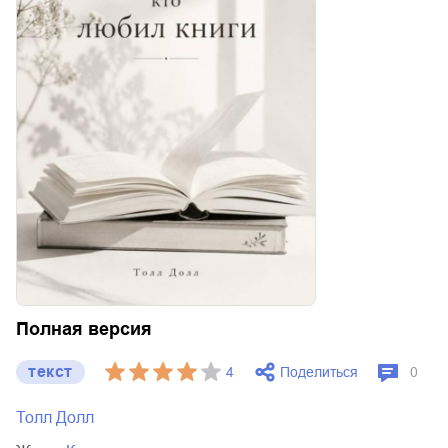
Полная версия
текст
Поделиться
4
0
Толл Долл