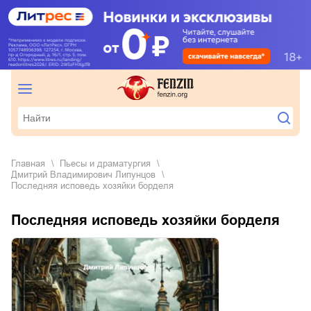
Главная
пьесы и драматургия
Дмитрий Владимирович Липунцов
Последняя исповедь хозяйки борделя
Последняя исповедь хозяйки борделя