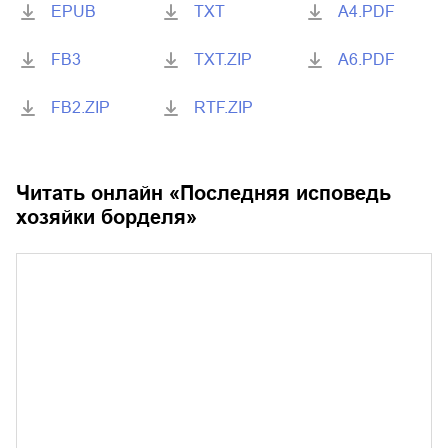
EPUB
TXT
A4.PDF
FB3
TXT.ZIP
A6.PDF
FB2.ZIP
RTF.ZIP
Читать онлайн «
Последняя исповедь
хозяйки борделя
»