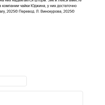
на них надвигается шторм. Зик и Лекси вместе
в компании чайки Юджина, у них достаточно
eary, 2025© Перевод. Л. Винокурова, 2025©