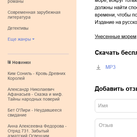
море, вокруг толь
романы
должны найти спос
современная зарубежная
времени, чтобы по
литература
Издание на русско
детективы
Унесенные морем
Еще жанры
Скачать бесп
Новинки
MP3
Ким Сониль - Кровь Древних
Королей
Добавить от
Александр Николаевич
Афанасьев - Сказка и миф.
Тайны народных поверий
Бет О'Лири - Неудавшееся
свидание
Анна Алексеевна Федорова -
Отряд 731. Забытый
азиатский Освенцим