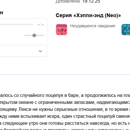
Добавлена:
19.12.25
йн
Серия «
Хэппи-энд (Neo)
»
--:--
Неудавшееся свидание
25:10
20:50
14:00
алось со случайного поцелуя в баре, а продолжилось на пл
открытом океане с ограниченными запасами, надвигающимс
тоящему. Лекси не нужны серьезные отношения, в то время 
жду ними вспыхивает искра, один страстный поцелуй сменяе
 следующее утро они готовы расстаться навсегда, но есть 