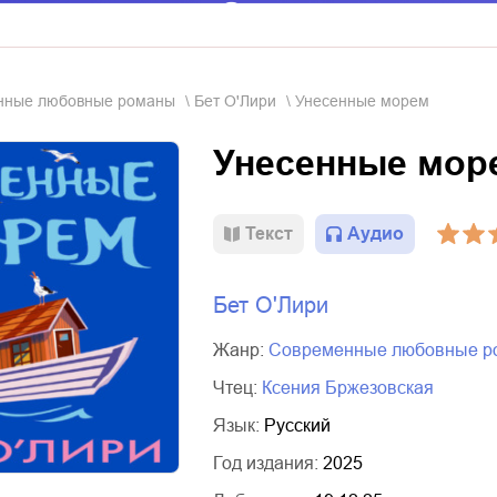
енные любовные романы
Бет О'Лири
Унесенные морем
Унесенные мор
Текст
Аудио
Бет О'Лири
Жанр:
современные любовные 
Чтец:
Ксения Бржезовская
Язык:
Русский
Год издания:
2025