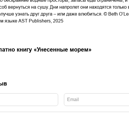
ко бескрайние водные просторы, запасы еды ограничены, и 
об вернуться на сушу. Дни напролет они находятся только 
лучше узнать друг друга – или даже влюбиться. © Beth O’L
м языке AST Publishers, 2025
латно книгу «
Унесенные морем
»
зыв