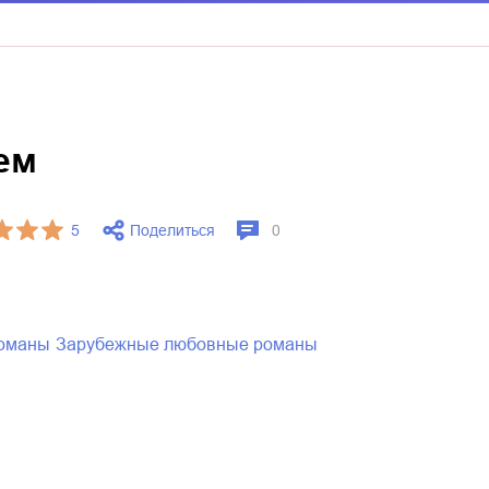
ем
Поделиться
5
0
романы
зарубежные любовные романы