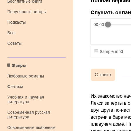
Полная версия
Бесплатные книги
Популярные авторы
Слушать онла
Подкасты
00:00
Блог
Советы
Sample.mp3
01.mp3
Жанры
02.mp3
О книге
любовные романы
03.mp3
фэнтези
Их знакомство нач
учебная и научная
литература
Лекси заперты в 
друг друга по-нас
современная русская
литература
встречи в баре ме
плавучем доме. На
современные любовные