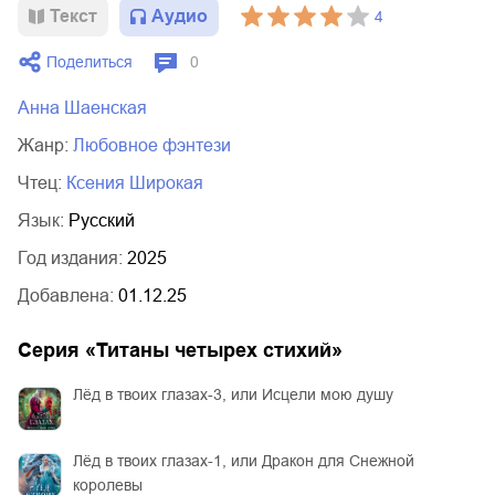
Текст
Аудио
4
02.mp3
20:50
Поделиться
0
03.mp3
14:00
Анна Шаенская
Жанр:
любовное фэнтези
Чтец:
Ксения Широкая
Язык:
Русский
Год издания:
2025
Добавлена:
01.12.25
Серия «
Титаны четырех стихий
»
Лёд в твоих глазах-3, или Исцели мою душу
Лёд в твоих глазах-1, или Дракон для Снежной
королевы