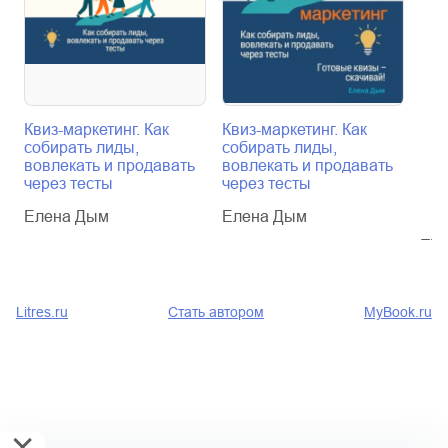
Квиз-маркетинг. Как
Квиз-маркетинг. Как
Mid
собирать лиды,
собирать лиды,
бре
вовлекать и продавать
вовлекать и продавать
виз
через тесты
через тесты
кот
вас
Елена Дым
Елена Дым
Ел
Litres.ru
Стать автором
MyBook.ru