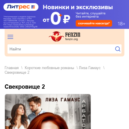
Главная
короткие любовные романы
Лиза Гамаус
Свекровище 2
Свекровище 2