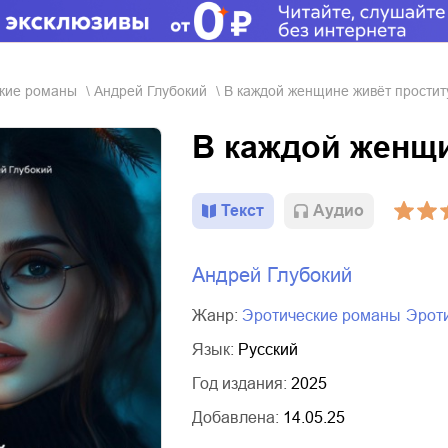
ские романы
Андрей Глубокий
В каждой женщине живёт простит
В каждой женщи
Текст
Aудио
Андрей Глубокий
Жанр:
эротические романы
эро
Язык:
Русский
Год издания:
2025
Добавлена:
14.05.25