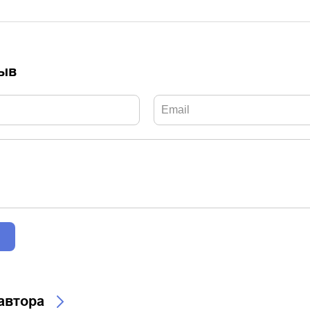
зыв
 автора