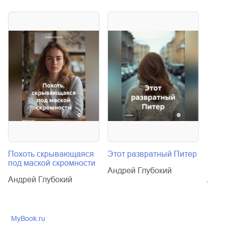
Похоть скрывающаяся
Этот развратный Питер
Вече
под маской скромности
выпу
Андрей Глубокий
Андрей Глубокий
Андр
MyBook.ru