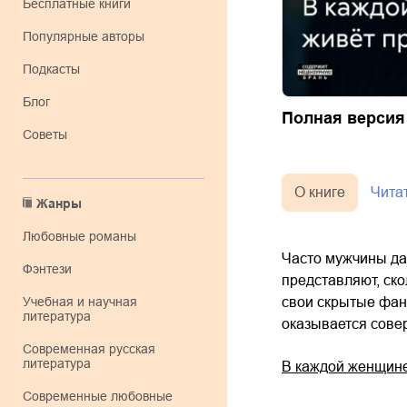
Бесплатные книги
Популярные авторы
Подкасты
Блог
Полная версия
Советы
О книге
Чита
Жанры
любовные романы
Часто мужчины да
фэнтези
представляют, ско
учебная и научная
свои скрытые фан
литература
оказывается совер
современная русская
литература
В каждой женщине
современные любовные