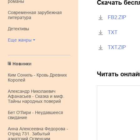
романы
Скачать бесп
современная зарубежная
FB2.ZIP
литература
детективы
TXT
Еще жанры
TXT.ZIP
Новинки
Читать онлай
Ким Сониль - Кровь Древних
Королей
Александр Николаевич
Афанасьев - Сказка и миф.
Тайны народных поверий
Бет О'Лири - Неудавшееся
свидание
Анна Алексеевна Федорова -
Отряд 731. Забытый
азиатский Освенцим