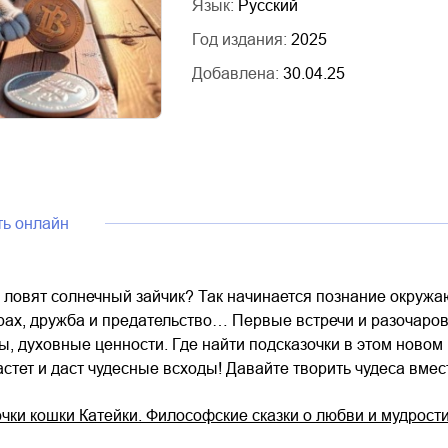
Язык:
Русский
Год издания:
2025
Добавлена:
30.04.25
ть онлайн
а ловят солнечный зайчик? Так начинается познание окружаю
трах, дружба и предательство… Первые встречи и разочаро
ы, духовные ценности. Где найти подсказочки в этом новом 
стет и даст чудесные всходы! Давайте творить чудеса вмес
чки кошки Катейки. Философские сказки о любви и мудрости /3