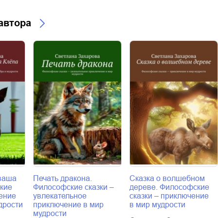
 автора
 ваша
Печать дракона.
Сказка о волшебном
кие
Философские сказки –
дереве. Философские
чение
увлекательное
сказки – приключение
дрости
приключение в мир
в мир мудрости
мудрости