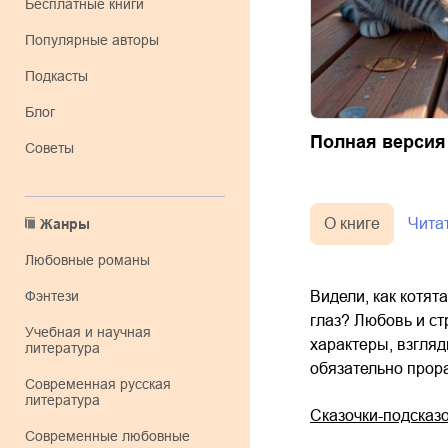
Бесплатные книги
Популярные авторы
Подкасты
Блог
Полная версия
Советы
О книге
Чита
Жанры
любовные романы
Видели, как котят
фэнтези
глаз? Любовь и с
учебная и научная
характеры, взгляд
литература
обязательно прора
современная русская
литература
Сказочки-подсказо
современные любовные