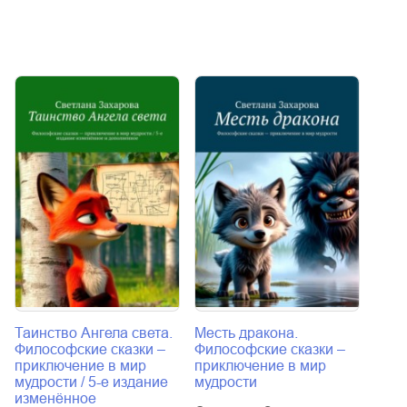
Таинство Ангела света.
Месть дракона.
Лисё
Философские сказки –
Философские сказки –
Сон 
приключение в мир
приключение в мир
Свет
мудрости / 5-е издание
мудрости
изменённое