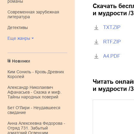
романы
Скачать бесп
современная зарубежная
и мудрости /3-
литература
TXT.ZIP
детективы
Еще жанры
RTF.ZIP
A4.PDF
Новинки
Ким Сониль - Кровь Древних
Королей
Читать онлай
Александр Николаевич
и мудрости /3-
Афанасьев - Сказка и миф.
Тайны народных поверий
Бет О'Лири - Неудавшееся
свидание
Анна Алексеевна Федорова -
Отряд 731. Забытый
азиатский Освенцим