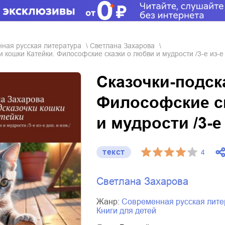
нная русская литература
Светлана Захарова
и кошки Катейки. Философские сказки о любви и мудрости /3-е из-е 
Сказочки-подск
Философские с
и мудрости /3-е 
текст
4
Светлана Захарова
Жанр:
современная русская лит
книги для детей