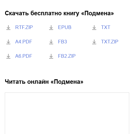
Скачать бесплатно книгу «
Подмена
»
RTF.ZIP
EPUB
TXT
A4.PDF
FB3
TXT.ZIP
A6.PDF
FB2.ZIP
Читать онлайн «
Подмена
»