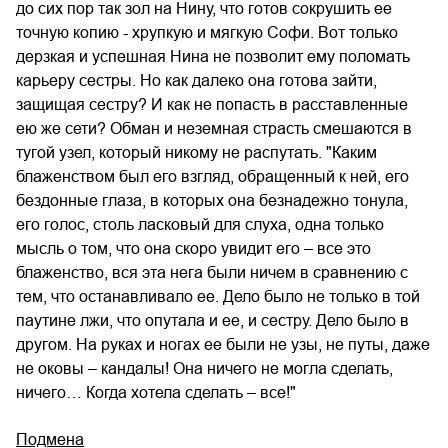
до сих пор так зол на Нину, что готов сокрушить ее
точную копию - хрупкую и мягкую Софи. Вот только
дерзкая и успешная Нина не позволит ему поломать
карьеру сестры. Но как далеко она готова зайти,
защищая сестру? И как не попасть в расставленные
ею же сети? Обман и неземная страсть смешаются в
тугой узел, который никому не распутать. "Каким
блаженством был его взгляд, обращенный к ней, его
бездонные глаза, в которых она безнадежно тонула,
его голос, столь ласковый для слуха, одна только
мысль о том, что она скоро увидит его – все это
блаженство, вся эта нега были ничем в сравнению с
тем, что останавливало ее. Дело было не только в той
паутине лжи, что опутала и ее, и сестру. Дело было в
другом. На руках и ногах ее были не узы, не путы, даже
не оковы – кандалы! Она ничего не могла сделать,
ничего… Когда хотела сделать – все!"
Подмена