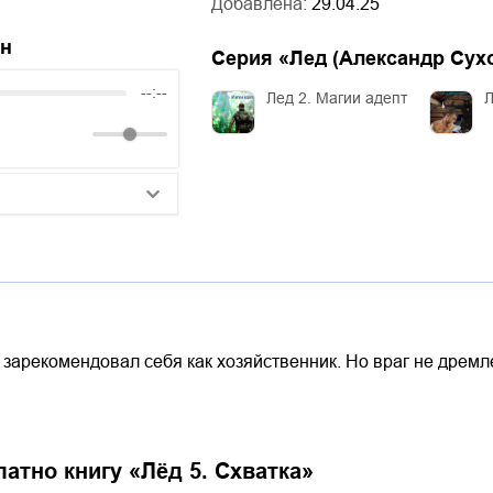
Добавлена:
29.04.25
йн
Серия «
Лед (Александр Сух
--:--
Лед 2. Магии адепт
Л
25:10
20:50
14:00
 зарекомендовал себя как хозяйственник. Но враг не дрем
латно книгу «
Лёд 5. Схватка
»