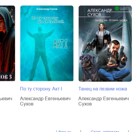
По ту сторону. Акт I
Танец на лезвии ножа
ьевич
Александр Евгеньевич
Александр Евгеньевич
Сухов
Сухов