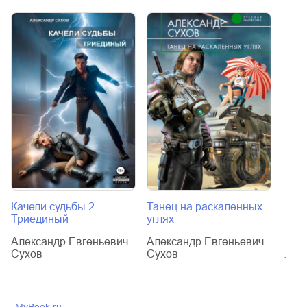
Качели судьбы 2.
Танец на раскаленных
Тане
Триединый
углях
драк
Александр Евгеньевич
Александр Евгеньевич
Алек
Сухов
Сухов
Сух