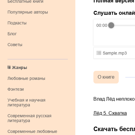
Полная версия
Бесплатные книги
Популярные авторы
Слушать онла
Подкасты
00:00
Блог
Советы
Sample.mp3
01.mp3
Жанры
02.mp3
О книге
любовные романы
03.mp3
фэнтези
Влад Лёд неплохо
учебная и научная
литература
Лёд 5. Схватка
современная русская
литература
Скачать бесп
современные любовные