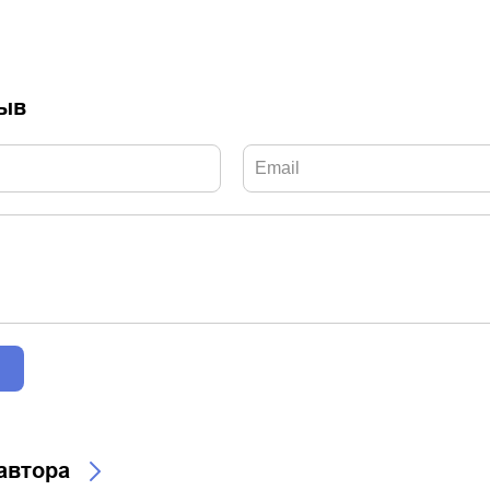
зыв
 автора