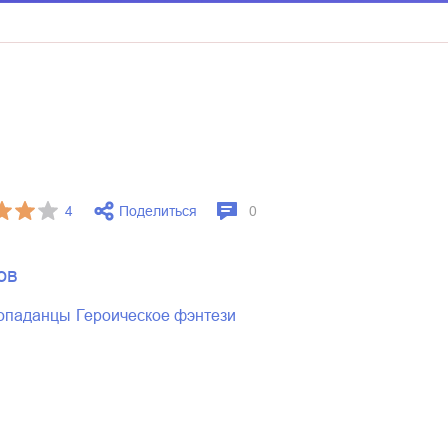
Поделиться
4
0
ов
попаданцы
героическое фэнтези