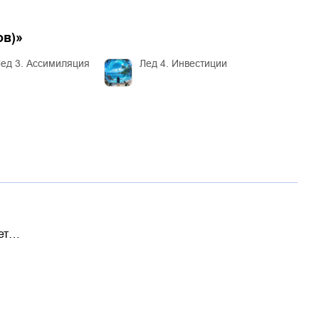
ов)
»
ед 3. Ассимиляция
Лед 4. Инвестиции
лет…