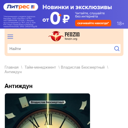
Главная
тайм-менеджмент
Владислав Безсмертный
Антиждун
Антиждун