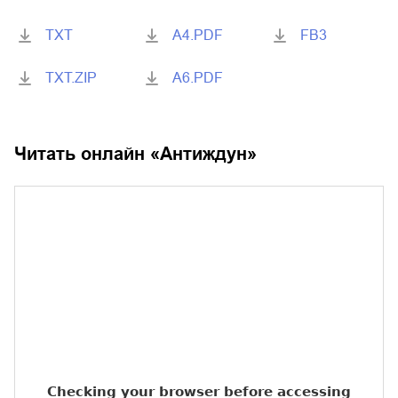
TXT
A4.PDF
FB3
TXT.ZIP
A6.PDF
Читать онлайн «
Антиждун
»