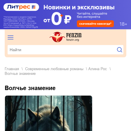
Главная
современные любовные романы
Алина Рос
Волчье знамение
Волчье знамение