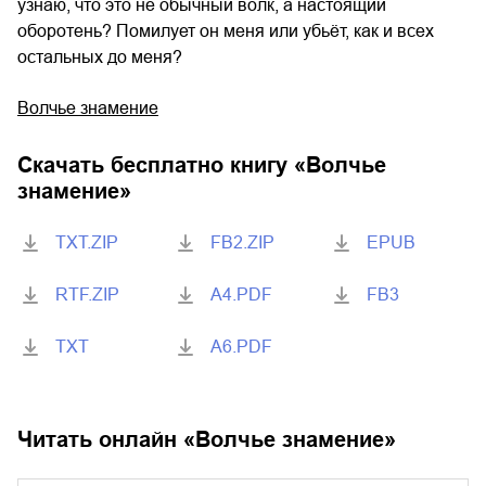
узнаю, что это не обычный волк, а настоящий
оборотень? Помилует он меня или убьёт, как и всех
остальных до меня?
Волчье знамение
Скачать бесплатно книгу «
Волчье
знамение
»
TXT.ZIP
FB2.ZIP
EPUB
RTF.ZIP
A4.PDF
FB3
TXT
A6.PDF
Читать онлайн «
Волчье знамение
»