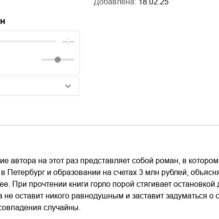
Добавлена:
18.02.25
йн
--:--
25:10
20:50
14:00
е автора на этот раз представляет собой роман, в которо
в Петербург и образовании на счетах 3 млн рублей, объяс
е. При прочтении книги горло порой стягивает остановкой 
а не оставит никого равнодушным и заставит задуматься о
совпадения случайны.