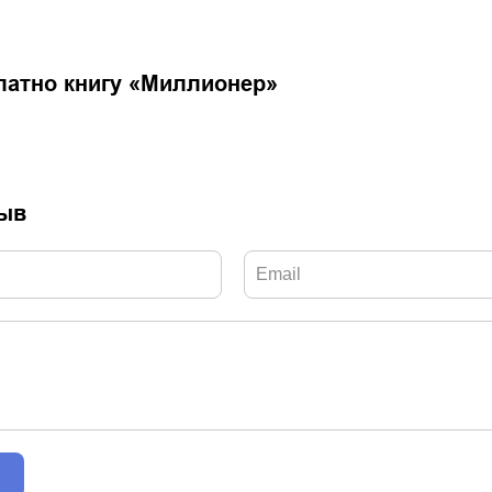
латно книгу «
Миллионер
»
зыв