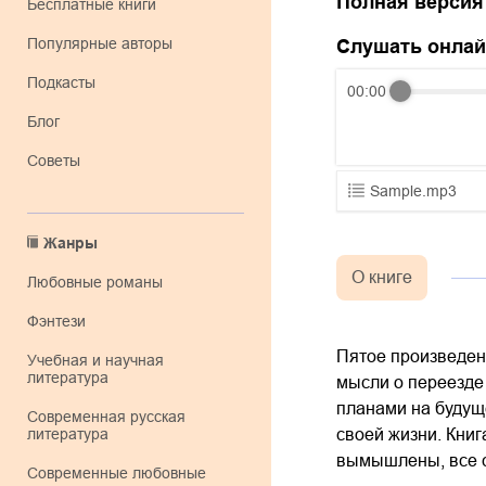
Полная версия
Бесплатные книги
Популярные авторы
Слушать онла
Подкасты
00:00
Блог
Советы
Sample.mp3
01.mp3
Жанры
02.mp3
О книге
любовные романы
03.mp3
фэнтези
Пятое произведени
учебная и научная
литература
мысли о переезде 
планами на будуще
современная русская
литература
своей жизни. Книг
вымышлены, все 
современные любовные