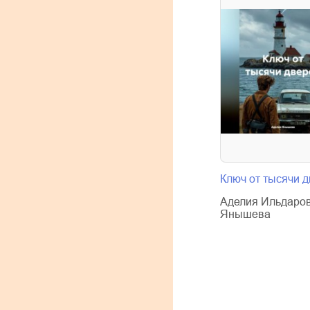
Ключ от тысячи 
Аделия Ильдаро
Янышева