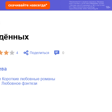
х
дённых
Поделиться
4
0
ева
и
короткие любовные романы
ы
любовное фэнтези