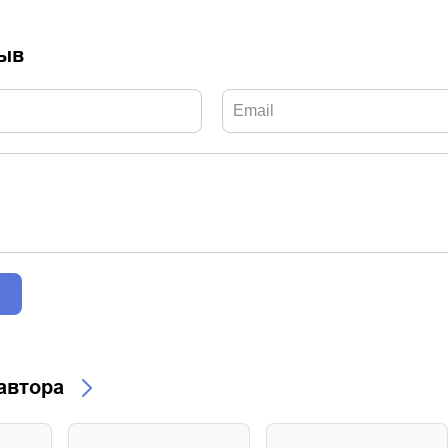
зыв
 автора