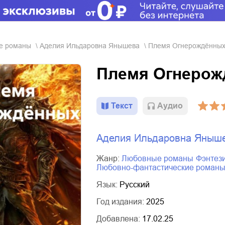
ые романы
Аделия Ильдаровна Янышева
Племя Огнерождённы
Племя Огнерож
Текст
Aудио
Аделия Ильдаровна Яныш
Жанр:
любовные романы
фэнтез
любовно-фантастические роман
Язык:
Русский
Год издания:
2025
Добавлена:
17.02.25