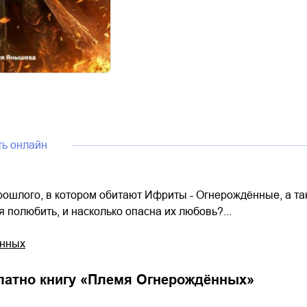
ть онлайн
рошлого, в котором обитают Ифриты - Огнерождённые, а та
я полюбить, и насколько опасна их любовь?...
ённых
латно книгу «
Племя Огнерождённых
»