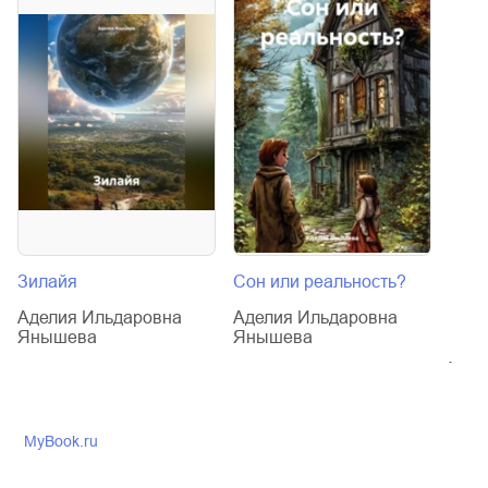
Зилайя
Сон или реальность?
Трил
Пара
Аделия Ильдаровна
Аделия Ильдаровна
Янышева
Янышева
Адел
Яны
MyBook.ru