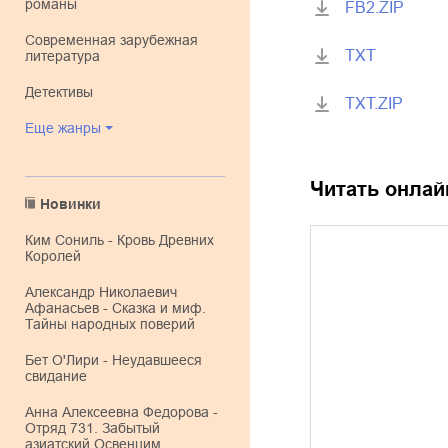
романы
FB2.ZIP
современная зарубежная
TXT
литература
детективы
TXT.ZIP
Еще жанры
Читать онлай
Новинки
Ким Сониль - Кровь Древних
Королей
Александр Николаевич
Афанасьев - Сказка и миф.
Тайны народных поверий
Бет О'Лири - Неудавшееся
свидание
Анна Алексеевна Федорова -
Отряд 731. Забытый
азиатский Освенцим