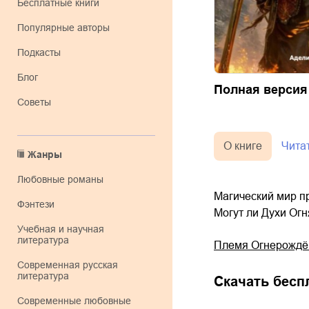
Бесплатные книги
Популярные авторы
Подкасты
Блог
Полная версия
Советы
О книге
Чита
Жанры
любовные романы
Магический мир п
фэнтези
Могут ли Духи Огн
учебная и научная
литература
Племя Огнерожд
современная русская
литература
Скачать бесп
современные любовные