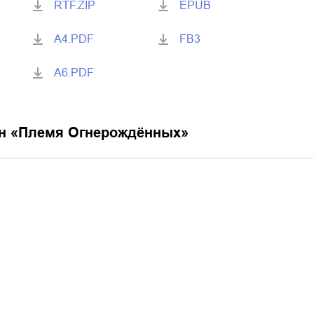
RTF.ZIP
EPUB
A4.PDF
FB3
A6.PDF
н «
Племя Огнерождённых
»