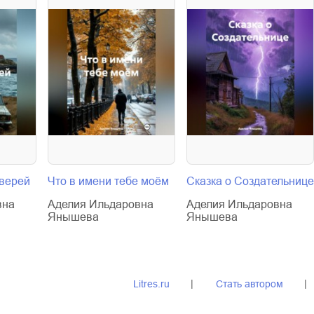
дверей
Что в имени тебе моём
Сказка о Создательнице
вна
Аделия Ильдаровна
Аделия Ильдаровна
Янышева
Янышева
Litres.ru
Стать автором