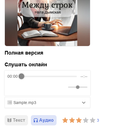
Полная версия
Слушать онлайн
00:00
--:--
Sample.mp3
01.mp3
25:10
Текст
Аудио
3
02.mp3
20:50