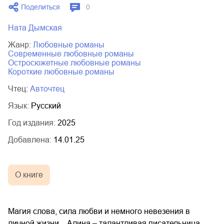
Поделиться
0
03.mp3
14:00
Ната Дымская
Жанр:
любовные романы
современные любовные романы
остросюжетные любовные романы
короткие любовные романы
Чтец:
Авточтец
Язык:
Русский
Год издания:
2025
Добавлена:
14.01.25
О книге
Магия слова, сила любви и немного невезения в
личной жизни... Алина – талантливая писательница