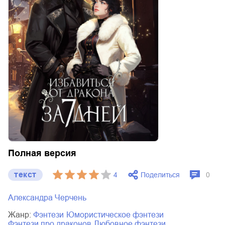
Полная версия
текст
Поделиться
4
0
Александра Черчень
Жанр:
фэнтези
юмористическое фэнтези
фэнтези про драконов
любовное фэнтези