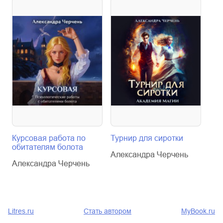
Курсовая работа по
Турнир для сиротки
Хоз
обитателям болота
лав
Александра Черчень
Александра Черчень
Але
Litres.ru
Стать автором
MyBook.ru