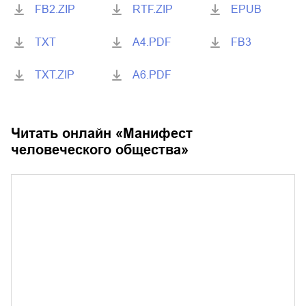
FB2.ZIP
RTF.ZIP
EPUB
TXT
A4.PDF
FB3
TXT.ZIP
A6.PDF
Читать онлайн «
Манифест
человеческого общества
»