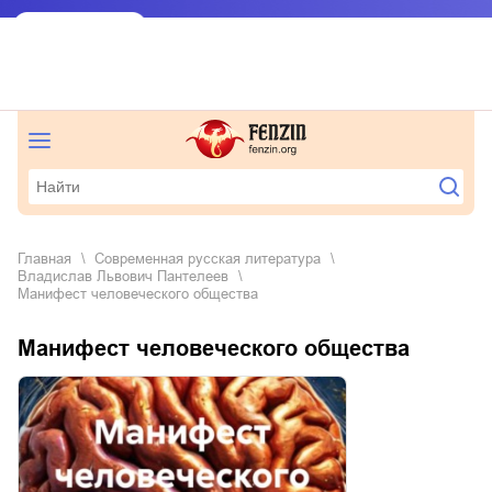
Главная
современная русская литература
Владислав Львович Пантелеев
Манифест человеческого общества
Манифест человеческого общества