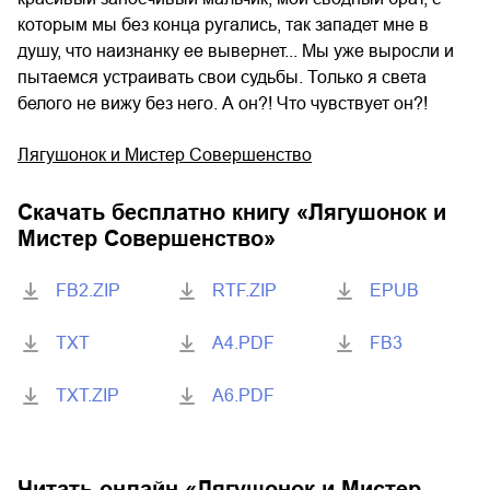
которым мы без конца ругались, так западет мне в
душу, что наизнанку ее вывернет... Мы уже выросли и
пытаемся устраивать свои судьбы. Только я света
белого не вижу без него. А он?! Что чувствует он?!
Лягушонок и Мистер Совершенство
Скачать бесплатно книгу «
Лягушонок и
Мистер Совершенство
»
FB2.ZIP
RTF.ZIP
EPUB
TXT
A4.PDF
FB3
TXT.ZIP
A6.PDF
Читать онлайн «
Лягушонок и Мистер