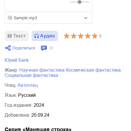
Sample.mp3
01.mp3
25:10
Текст
Аудио
5
02.mp3
20:50
Поделиться
0
03.mp3
14:00
Юрий Белк
Жанр:
научная фантастика
космическая фантастика
социальная фантастика
Чтец:
Авточтец
Язык:
Русский
Год издания:
2024
Добавлена:
20.09.24
Серия «
Манящая строка
»