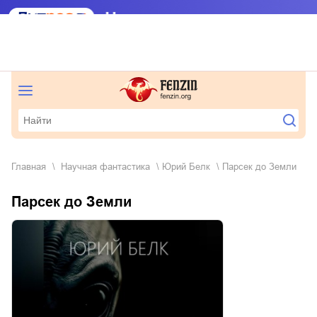
Главная
научная фантастика
Юрий Белк
Парсек до Земли
Парсек до Земли