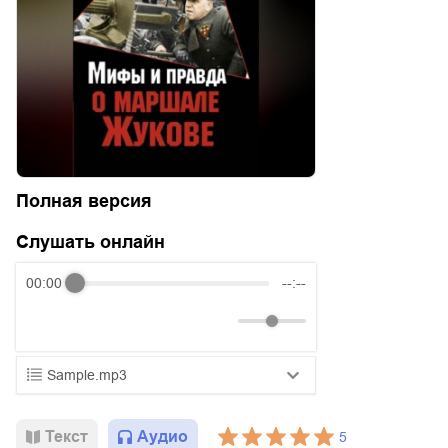
Полная версия
Слушать онлайн
00:00
--:--
Sample.mp3
01.mp3
25:10
Текст
Аудио
5