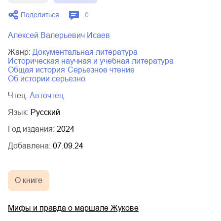
02.mp3
20:50
Поделиться
0
03.mp3
14:00
Алексей Валерьевич Исаев
Жанр:
документальная литература
историческая научная и учебная литература
общая история
серьезное чтение
об истории серьезно
Чтец:
Авточтец
Язык:
Русский
Год издания:
2024
Добавлена:
07.09.24
О книге
Мифы и правда о маршале Жукове