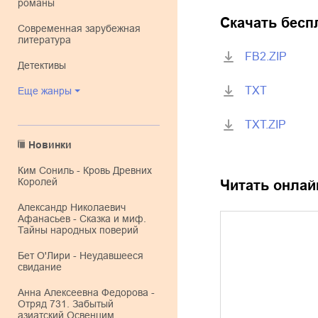
романы
Скачать бесп
современная зарубежная
литература
FB2.ZIP
детективы
TXT
Еще жанры
TXT.ZIP
Новинки
Ким Сониль - Кровь Древних
Королей
Читать онлай
Александр Николаевич
Афанасьев - Сказка и миф.
Тайны народных поверий
Бет О'Лири - Неудавшееся
свидание
Анна Алексеевна Федорова -
Отряд 731. Забытый
азиатский Освенцим