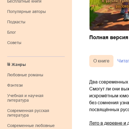
Бесплатные книги
Популярные авторы
Подкасты
Блог
Полная версия
Советы
О книге
Чита
Жанры
любовные романы
Два современных 
фэнтези
Смогут ли они выж
учебная и научная
искромётным юморо
литература
без сомнения узна
посвящённых русс
современная русская
литература
Лето в деревне и 
современные любовные