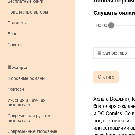
Полная версия
Бесплатные книги
Популярные авторы
Слушать онла
Подкасты
00:00
Блог
Советы
Sample.mp3
01.mp3
Жанры
02.mp3
О книге
любовные романы
03.mp3
фэнтези
Хельга Воджик (He
учебная и научная
литература
благодаря создани
и DC Comics. Со 
современная русская
литература
недостаточно, и с
иллюстрациями ав
современные любовные