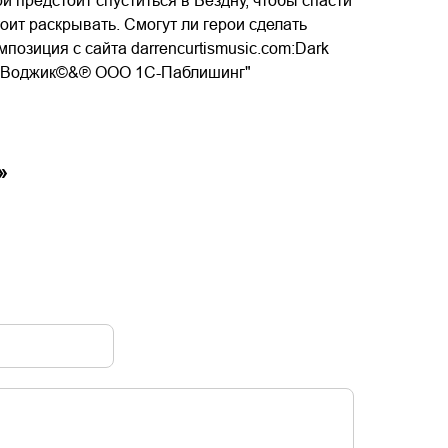
и предстоит спуститься в Бездну, чтобы спасти
тоит раскрывать. Смогут ли герои сделать
озиция с сайта darrencurtismusic.com:Dark
ьга Воджик©&℗ ООО 1С-Паблишинг"
»