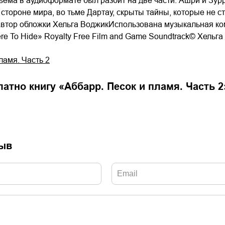
ъёма в аудиоформате был разбит на две части. Ашри и Зурр
 стороне мира, во тьме Дартау, скрыты тайны, которые не с
втор обложки Хельга ВоджикИспользована музыкальная комп
ere To Hide» Royalty Free Film and Game Soundtrack© Хел
ламя. Часть 2
латно книгу «
Аббарр. Песок и пламя. Часть 2
зыв