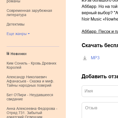
из-за большого об
романы
Аббарр. Но на той
современная зарубежная
верный выбор? "А
литература
Noir Music «Nowh
детективы
Аббарр. Песок и п
Еще жанры
Скачать бесп
Новинки
MP3
Ким Сониль - Кровь Древних
Королей
Добавить от
Александр Николаевич
Афанасьев - Сказка и миф.
Тайны народных поверий
Бет О'Лири - Неудавшееся
свидание
Анна Алексеевна Федорова -
Отряд 731. Забытый
азиатский Освенцим