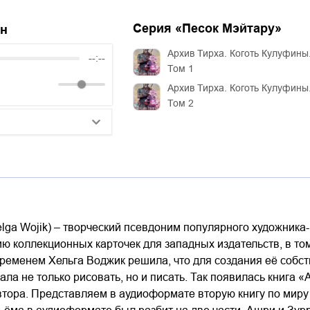
Серия «
Песок Мэйтару
»
йн
Архив Тирха. Коготь Кулуфины
--:--
Том 1
Архив Тирха. Коготь Кулуфины
Том 2
25:10
20:50
14:00
lga Wojik) – творческий псевдоним популярного художника
ю коллекционных карточек для западных издательств, в том
временем Хельга Воджик решила, что для создания её собс
тала не только рисовать, но и писать. Так появилась книга
тора. Представляем в аудиоформате вторую книгу по миру