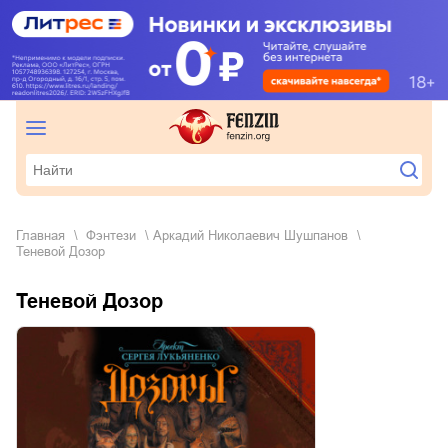
Главная
фэнтези
Аркадий Николаевич Шушпанов
Теневой Дозор
Теневой Дозор