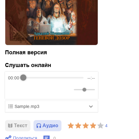
Полная версия
Слушать онлайн
00:00
--:--
Sample.mp3
01.mp3
25:10
Текст
Аудио
4
02.mp3
20:50
Поделиться
0