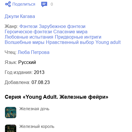
Поделиться
0
03.mp3
14:00
Джули Кагава
Жанр:
фэнтези
зарубежное фэнтези
героическое фэнтези
спасение мира
любовные испытания
придворные интриги
волшебные миры
нравственный выбор
young adult
Чтец:
Люба Петрова
Язык:
Русский
Год издания:
2013
Добавлена:
07.08.23
Серия «
Young Adult. Железные фейри
»
Железная дочь
Железный король