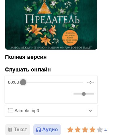
Полная версия
Слушать онлайн
00:00
--:--
Sample.mp3
01.mp3
25:10
Текст
Аудио
4
02.mp3
20:50