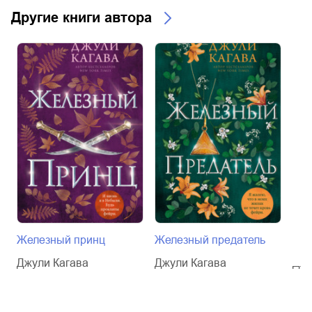
Другие книги автора
Железный принц
Железный предатель
Жел
Джули Кагава
Джули Кагава
Джу