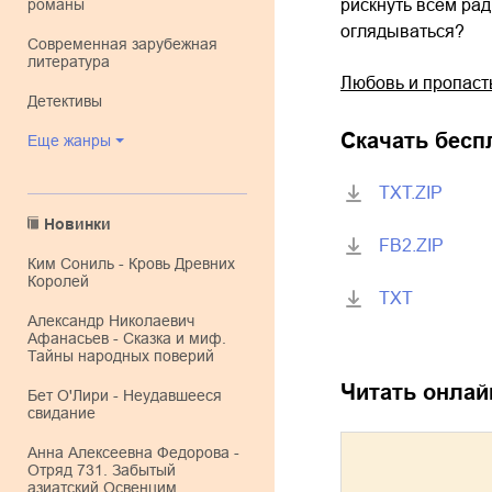
романы
рискнуть всем рад
оглядываться?
современная зарубежная
литература
Любовь и пропаст
детективы
Скачать бесп
Еще жанры
TXT.ZIP
Новинки
FB2.ZIP
Ким Сониль - Кровь Древних
Королей
TXT
Александр Николаевич
Афанасьев - Сказка и миф.
Тайны народных поверий
Читать онлай
Бет О'Лири - Неудавшееся
свидание
Анна Алексеевна Федорова -
Отряд 731. Забытый
азиатский Освенцим