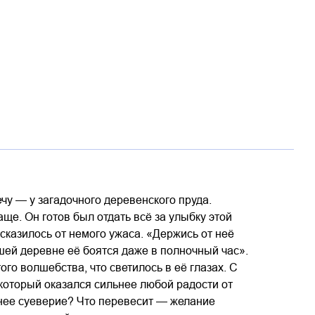
ечу — у загадочного деревенского пруда.
аще. Он готов был отдать всё за улыбку этой
исказилось от немого ужаса. «Держись от неё
ей деревне её боятся даже в полночный час».
го волшебства, что светилось в её глазах. С
который оказался сильнее любой радости от
внее суеверие? Что перевесит — желание