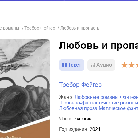
ые романы
Требор Фейгер
Любовь и пропасть
Любовь и проп
Текст
Aудио
Требор Фейгер
Жанр:
любовные романы
фэнтез
любовно-фантастические роман
любовная проза
магическое фэн
Язык:
Русский
Год издания:
2021