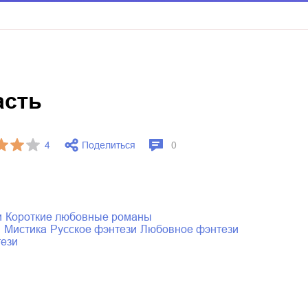
асть
Поделиться
4
0
и
короткие любовные романы
ы
мистика
русское фэнтези
любовное фэнтези
тези