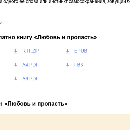
и одного её слова или инстинкт самосохранения, зовущий б
ь
латно книгу «
Любовь и пропасть
»
RTF.ZIP
EPUB
A4.PDF
FB3
A6.PDF
н «
Любовь и пропасть
»