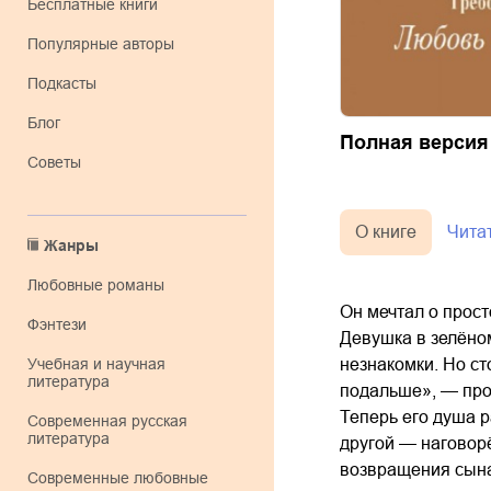
Бесплатные книги
Популярные авторы
Подкасты
Блог
Полная версия
Советы
О книге
Чита
Жанры
любовные романы
Он мечтал о прост
фэнтези
Девушка в зелёном
учебная и научная
незнакомки. Но ст
литература
подальше», — про
Теперь его душа р
современная русская
литература
другой — наговорё
возвращения сына
современные любовные