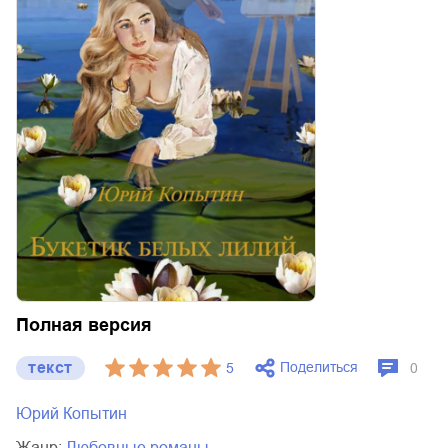
Полная версия
текст
Поделиться
5
0
Юрий Копытин
Жанр:
любовные романы