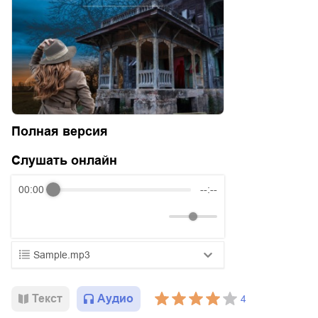
Полная версия
Слушать онлайн
00:00
--:--
Sample.mp3
01.mp3
25:10
Текст
Аудио
4
02.mp3
20:50