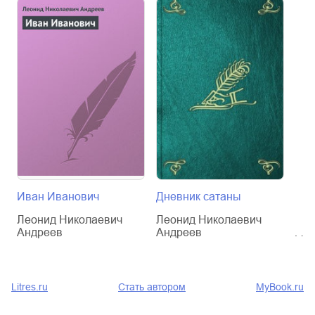
Иван Иванович
Дневник сатаны
Без
Леонид Николаевич
Леонид Николаевич
Лео
Андреев
Андреев
Анд
Litres.ru
Стать автором
MyBook.ru