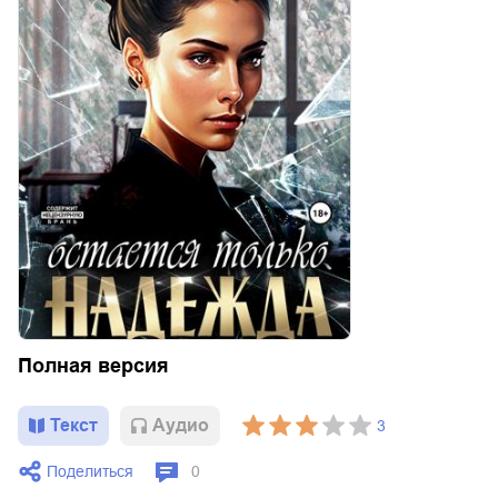
Полная версия
Текст
Aудио
3
Поделиться
0