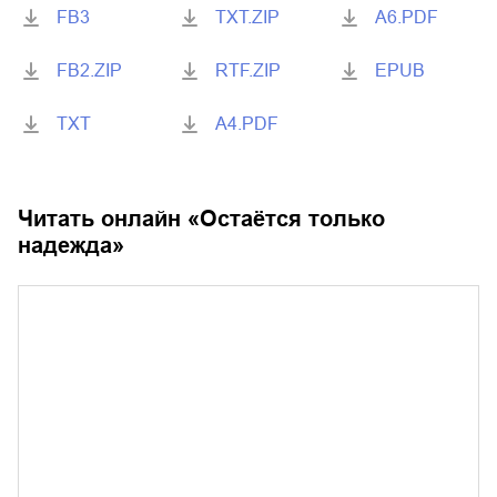
FB3
TXT.ZIP
A6.PDF
FB2.ZIP
RTF.ZIP
EPUB
TXT
A4.PDF
Читать онлайн «
Остаётся только
надежда
»