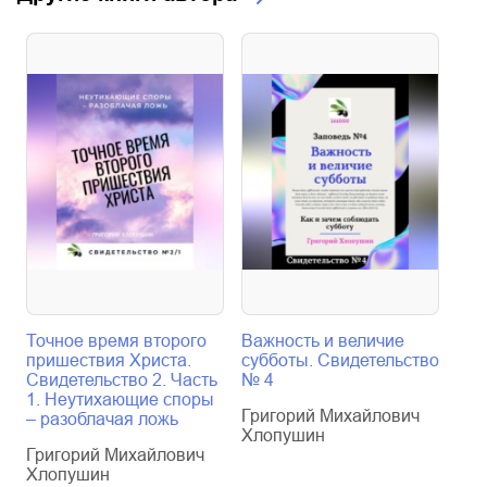
Точное время второго
Важность и величие
Ког
пришествия Христа.
субботы. Свидетельство
Сви
Свидетельство 2. Часть
№ 4
Гри
1. Неутихающие споры
Григорий Михайлович
Хл
– разоблачая ложь
Хлопушин
Григорий Михайлович
Хлопушин