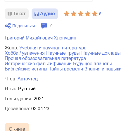
01.mp3
25:10
Текст
Аудио
5
02.mp3
20:50
Поделиться
0
03.mp3
14:00
Григорий Михайлович Хлопушин
Жанр:
учебная и научная литература
хобби / увлечения
научные труды
научные доклады
прочая образовательная литература
исторические фальсификации
будущее планеты
библейские истины
тайны времени
знания и навыки
Чтец:
Авточтец
Язык:
Русский
Год издания:
2021
Добавлена:
03.04.23
О книге