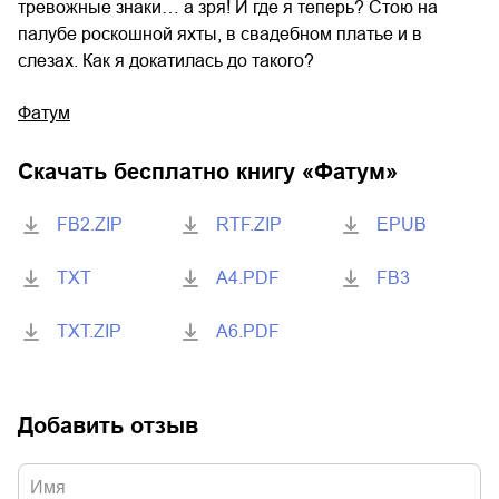
тревожные знаки… а зря! И где я теперь? Стою на
палубе роскошной яхты, в свадебном платье и в
слезах. Как я докатилась до такого?
Фатум
Скачать бесплатно книгу «
Фатум
»
FB2.ZIP
RTF.ZIP
EPUB
TXT
A4.PDF
FB3
TXT.ZIP
A6.PDF
Добавить отзыв