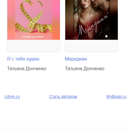
Я с тебя худею
Меридиан
Пис
Татьяна Донченко
Татьяна Донченко
Тат
Litres.ru
Стать автором
MyBook.ru