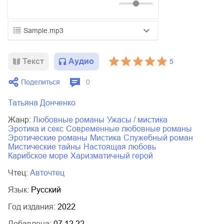
Sample.mp3
01.mp3
25:10
Текст
Аудио
5
02.mp3
20:50
Поделиться
0
03.mp3
14:00
Татьяна Донченко
Жанр:
любовные романы
ужасы / мистика
эротика и секс
современные любовные романы
эротические романы
мистика
служебный роман
мистические тайны
настоящая любовь
Карибское море
харизматичный герой
Чтец:
Авточтец
Язык:
Русский
Год издания:
2022
Добавлена:
07.12.22