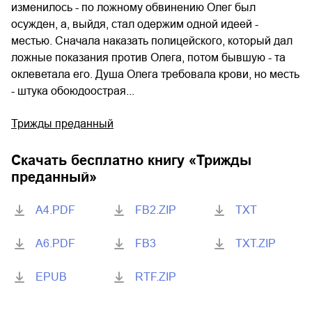
изменилось - по ложному обвинению Олег был
осужден, а, выйдя, стал одержим одной идеей -
местью. Сначала наказать полицейского, который дал
ложные показания против Олега, потом бывшую - та
оклеветала его. Душа Олега требовала крови, но месть
- штука обоюдоострая...
Трижды преданный
Скачать бесплатно книгу «
Трижды
преданный
»
A4.PDF
FB2.ZIP
TXT
A6.PDF
FB3
TXT.ZIP
EPUB
RTF.ZIP