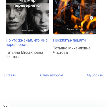
Но кто же знал, что мир
Проклятье памяти
Пом
перевернется
кро
Татьяна Михайловна
Татьяна Михайловна
Чистова
Тат
Чистова
Чис
Litres.ru
Стать автором
MyBook.ru