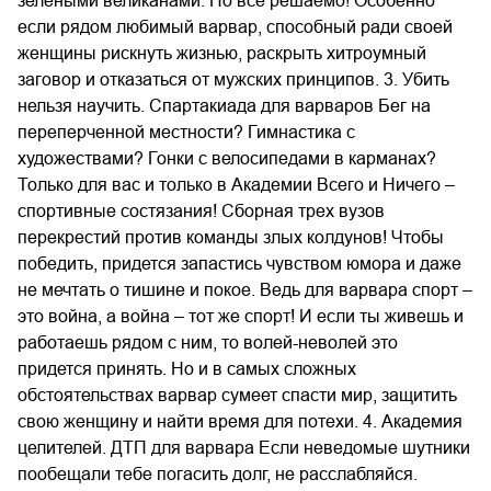
зелеными великанами. Но все решаемо! Особенно
если рядом любимый варвар, способный ради своей
женщины рискнуть жизнью, раскрыть хитроумный
заговор и отказаться от мужских принципов. 3. Убить
нельзя научить. Спартакиада для варваров Бег на
переперченной местности? Гимнастика с
художествами? Гонки с велосипедами в карманах?
Только для вас и только в Академии Всего и Ничего –
спортивные состязания! Сборная трех вузов
перекрестий против команды злых колдунов! Чтобы
победить, придется запастись чувством юмора и даже
не мечтать о тишине и покое. Ведь для варвара спорт –
это война, а война – тот же спорт! И если ты живешь и
работаешь рядом с ним, то волей-неволей это
придется принять. Но и в самых сложных
обстоятельствах варвар сумеет спасти мир, защитить
свою женщину и найти время для потехи. 4. Академия
целителей. ДТП для варвара Если неведомые шутники
пообещали тебе погасить долг, не расслабляйся.