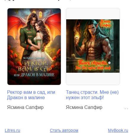
Ректор вам в сад, или
Танец страсти. Мне (не)
Тан
Дракон в малине
нужен этот эльф!
нуж
Ясмина Сапфир
Ясмина Сапфир
Яс
Litres.ru
Стать автором
MyBook.ru