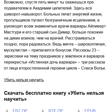
Возможно, спустя пять минут ты окажешься пре
подавателем в Академии целителей. Здесь всё
шиворот-навыворот. Больных лечат энергией жизни,
прогульщиков пугают безграничным исцелением, а
руководят всем знаменитые врачи-варвары Айливерт
Мастгури и его старший сын Димар, больше похожие
на диких воинов, чем на врачей. Расстраиваться
поздно, пора радоваться. Ведь мечта – широкоплечая,
мускулистая – прилагается бонусом. Рассказы 23 –
зарисовки на тему праздников у землянок и варваров
перекрестья «Истинная дочь варвара» – три рассказа
от лица второстепенной героини цикла – Сласи Вольк.
Убить нельзя научить
Скачать бесплатно книгу «
Убить нельзя
научить
»
FB2.ZIP
RTF.ZIP
EPUB