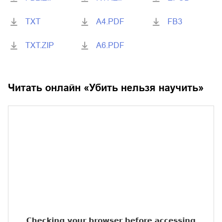
TXT
A4.PDF
FB3
TXT.ZIP
A6.PDF
Читать онлайн «
Убить нельзя научить
»