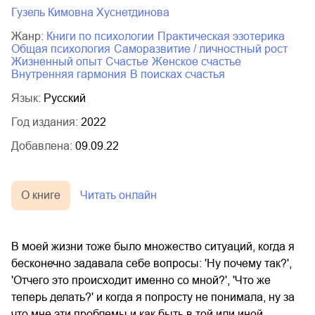
Гузель Кимовна Хуснетдинова
Жанр:
книги по психологии
практическая эзотерика
общая психология
саморазвитие / личностный рост
жизненный опыт
счастье
женское счастье
внутренняя гармония
в поисках счастья
Язык:
Русский
Год издания:
2022
Добавлена:
09.09.22
О книге
Читать онлайн
В моей жизни тоже было множество ситуаций, когда я
бесконечно задавала себе вопросы: 'Ну почему так?',
'Отчего это происходит именно со мной?', 'Что же
теперь делать?' и когда я попросту не понимала, ну за
что мне эти проблемы и как быть в той или иной