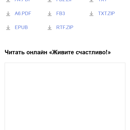
A6.PDF
FB3
TXT.ZIP
EPUB
RTF.ZIP
Читать онлайн «
Живите счастливо!
»