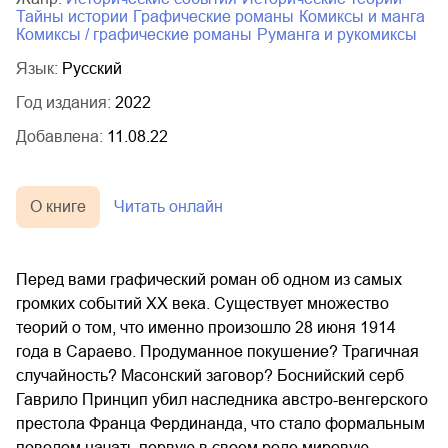
тайны истории
графические романы
комиксы и манга
комиксы / графические романы
руманга и рукомиксы
Язык:
Русский
Год издания:
2022
Добавлена:
11.08.22
О книге
Читать онлайн
Перед вами графический роман об одном из самых
громких событий XX века. Существует множество
теорий о том, что именно произошло 28 июня 1914
года в Сараево. Продуманное покушение? Трагичная
случайность? Масонский заговор? Боснийский серб
Гаврило Принцип убил наследника австро-венгерского
престола Франца Фердинанда, что стало формальным
поводом начать первую в своем роде мировую